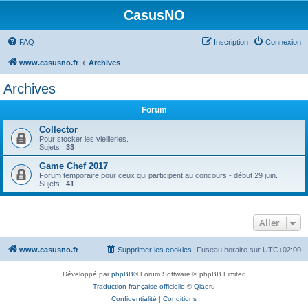
CasusNO
FAQ
Inscription
Connexion
www.casusno.fr
Archives
Archives
Forum
Collector
Pour stocker les vieilleries.
Sujets :
33
Game Chef 2017
Forum temporaire pour ceux qui participent au concours - début 29 juin.
Sujets :
41
Aller
www.casusno.fr
Supprimer les cookies
Fuseau horaire sur
UTC+02:00
Développé par
phpBB
® Forum Software © phpBB Limited
Traduction française officielle
©
Qiaeru
Confidentialité
|
Conditions