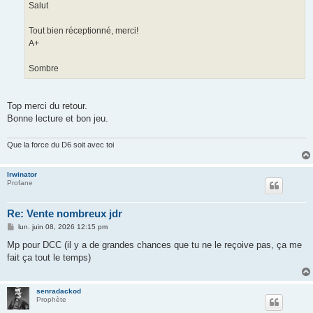
g
Salut
e
Tout bien réceptionné, merci!
A+
Sombre
Top merci du retour.
Bonne lecture et bon jeu.
Que la force du D6 soit avec toi
Irwinator
Profane
Re: Vente nombreux jdr
M
lun. juin 08, 2026 12:15 pm
e
s
Mp pour DCC (il y a de grandes chances que tu ne le reçoive pas, ça me
s
fait ça tout le temps)
a
g
e
senradackod
Prophète