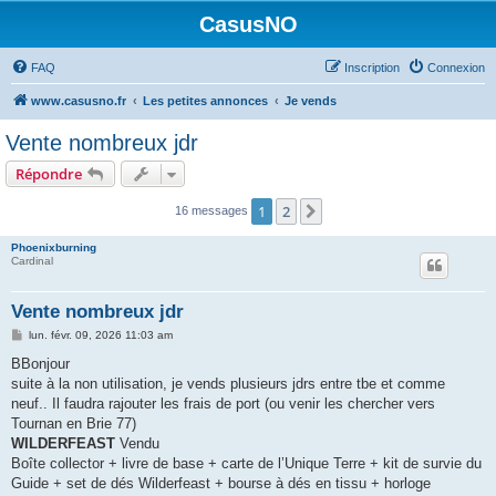
CasusNO
FAQ
Inscription
Connexion
www.casusno.fr
Les petites annonces
Je vends
Vente nombreux jdr
Répondre
1
2
Suivant
16 messages
Phoenixburning
Cardinal
Vente nombreux jdr
M
lun. févr. 09, 2026 11:03 am
e
s
BBonjour
s
suite à la non utilisation, je vends plusieurs jdrs entre tbe et comme
a
g
neuf.. Il faudra rajouter les frais de port (ou venir les chercher vers
e
Tournan en Brie 77)
WILDERFEAST
Vendu
Boîte collector + livre de base + carte de l’Unique Terre + kit de survie du
Guide + set de dés Wilderfeast + bourse à dés en tissu + horloge