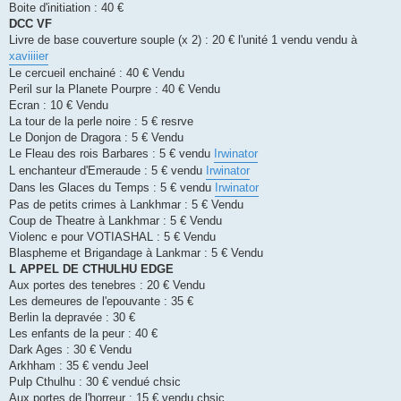
Boite d'initiation : 40 €
DCC VF
Livre de base couverture souple (x 2) : 20 € l'unité 1 vendu vendu à
xaviiiier
Le cercueil enchainé : 40 € Vendu
Peril sur la Planete Pourpre : 40 € Vendu
Ecran : 10 € Vendu
La tour de la perle noire : 5 € resrve
Le Donjon de Dragora : 5 € Vendu
Le Fleau des rois Barbares : 5 € vendu
Irwinator
L enchanteur d'Emeraude : 5 € vendu
Irwinator
Dans les Glaces du Temps : 5 € vendu
Irwinator
Pas de petits crimes à Lankhmar : 5 € Vendu
Coup de Theatre à Lankhmar : 5 € Vendu
Violenc e pour VOTIASHAL : 5 € Vendu
Blaspheme et Brigandage à Lankmar : 5 € Vendu
L APPEL DE CTHULHU EDGE
Aux portes des tenebres : 20 € Vendu
Les demeures de l'epouvante : 35 €
Berlin la depravée : 30 €
Les enfants de la peur : 40 €
Dark Ages : 30 € Vendu
Arkhham : 35 € vendu Jeel
Pulp Cthulhu : 30 € vendué chsic
Aux portes de l'horreur : 15 € vendu chsic