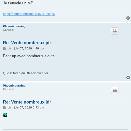
e
Je t'envoie un MP
https://sombreshistoires.over-blog.fr/
Phoenixburning
Cardinal
Re: Vente nombreux jdr
M
dim. juin 07, 2026 4:46 pm
e
s
Petit up avec nombreux ajouts
s
a
g
e
Que la force du D6 soit avec toi
Phoenixburning
Cardinal
Re: Vente nombreux jdr
M
dim. juin 07, 2026 5:43 pm
e
s
s
a
g
e