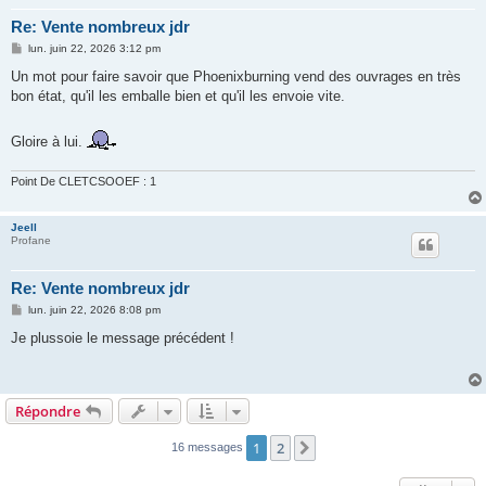
Re: Vente nombreux jdr
M
lun. juin 22, 2026 3:12 pm
e
s
Un mot pour faire savoir que Phoenixburning vend des ouvrages en très
s
bon état, qu'il les emballe bien et qu'il les envoie vite.
a
g
e
Gloire à lui.
Point De CLETCSOOEF : 1
Jeell
Profane
Re: Vente nombreux jdr
M
lun. juin 22, 2026 8:08 pm
e
s
Je plussoie le message précédent !
s
a
g
e
Répondre
1
2
Suivant
16 messages