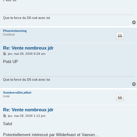
s
a
g
e
Que la force du D6 soit avec toi
Phoenixburning
Cardinal
Re: Vente nombreux jdr
M
jeu. mai 28, 2026 9:29 am
e
s
Petit UP
s
a
g
e
Que la force du D6 soit avec toi
SombreroDeLaNuit
Initié
Re: Vente nombreux jdr
M
jeu. mai 28, 2026 1:12 pm
e
s
Salut
s
a
g
Potentiellement intéressé par Wilderfeast et Vaesen...