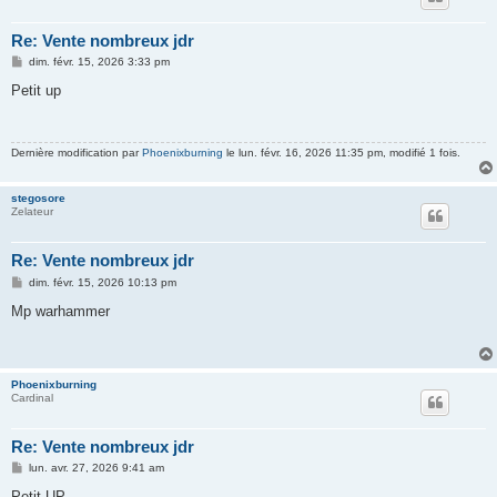
Re: Vente nombreux jdr
M
dim. févr. 15, 2026 3:33 pm
e
s
Petit up
s
a
g
e
Dernière modification par
Phoenixburning
le lun. févr. 16, 2026 11:35 pm, modifié 1 fois.
stegosore
Zelateur
Re: Vente nombreux jdr
M
dim. févr. 15, 2026 10:13 pm
e
s
Mp warhammer
s
a
g
e
Phoenixburning
Cardinal
Re: Vente nombreux jdr
M
lun. avr. 27, 2026 9:41 am
e
s
Petit UP