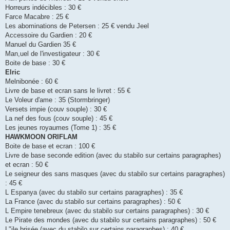
Horreurs indécibles : 30 €
Farce Macabre : 25 €
Les abominations de Petersen : 25 € vendu Jeel
Accessoire du Gardien : 20 €
Manuel du Gardien 35 €
Man,uel de l'investigateur : 30 €
Boite de base : 30 €
Elric
Melnibonée : 60 €
Livre de base et ecran sans le livret : 55 €
Le Voleur d'ame : 35 (Stormbringer)
Versets impie (couv souple) : 30 €
La nef des fous (couv souple) : 45 €
Les jeunes royaumes (Tome 1) : 35 €
HAWKMOON ORIFLAM
Boite de base et ecran : 100 €
Livre de base seconde edition (avec du stabilo sur certains paragraphes)
et ecran : 50 €
Le seigneur des sans masques (avec du stabilo sur certains paragraphes)
: 45 €
L Espanya (avec du stabilo sur certains paragraphes) : 35 €
La France (avec du stabilo sur certains paragraphes) : 50 €
L Empire tenebreux (avec du stabilo sur certains paragraphes) : 30 €
Le Pirate des mondes (avec du stabilo sur certains paragraphes) : 50 €
L"ile brisée (avec du stabilo sur certains paragraphes) : 40 €