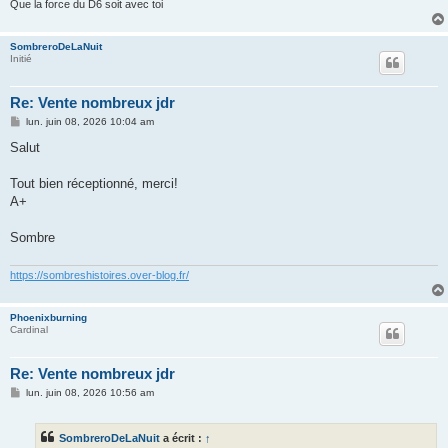
Que la force du D6 soit avec toi
SombreroDeLaNuit
Initié
Re: Vente nombreux jdr
M
lun. juin 08, 2026 10:04 am
e
s
Salut
s
a
g
Tout bien réceptionné, merci!
e
A+
Sombre
https://sombreshistoires.over-blog.fr/
Phoenixburning
Cardinal
Re: Vente nombreux jdr
M
lun. juin 08, 2026 10:56 am
e
s
s
SombreroDeLaNuit
a écrit :
↑
a