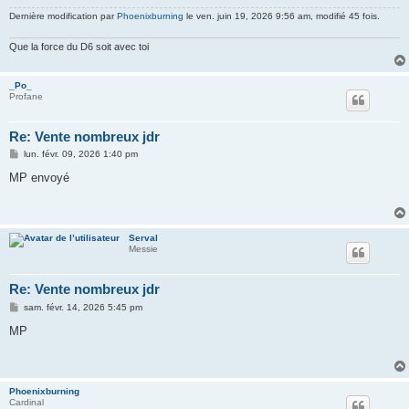
Dernière modification par
Phoenixburning
le ven. juin 19, 2026 9:56 am, modifié 45 fois.
Que la force du D6 soit avec toi
_Po_
Profane
Re: Vente nombreux jdr
M
lun. févr. 09, 2026 1:40 pm
e
s
MP envoyé
s
a
g
e
Serval
Messie
Re: Vente nombreux jdr
M
sam. févr. 14, 2026 5:45 pm
e
s
MP
s
a
g
e
Phoenixburning
Cardinal