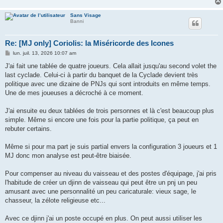
Sans Visage
Banni
Re: [MJ only] Coriolis: la Miséricorde des Icones
M
lun. juil. 13, 2026 10:07 am
e
s
J'ai fait une tablée de quatre joueurs. Cela allait jusqu'au second volet the
s
last cyclade. Celui-ci à partir du banquet de la Cyclade devient très
a
g
politique avec une dizaine de PNJs qui sont introduits en même temps.
e
Une de mes joueuses a décroché à ce moment.
J'ai ensuite eu deux tablées de trois personnes et là c'est beaucoup plus
simple. Même si encore une fois pour la partie politique, ça peut en
rebuter certains.
Même si pour ma part je suis partial envers la configuration 3 joueurs et 1
MJ donc mon analyse est peut-être biaisée.
Pour compenser au niveau du vaisseau et des postes d'équipage, j'ai pris
l'habitude de créer un djinn de vaisseau qui peut être un pnj un peu
amusant avec une personnalité un peu caricaturale: vieux sage, le
chasseur, la zélote religieuse etc...
Avec ce djinn j'ai un poste occupé en plus. On peut aussi utiliser les