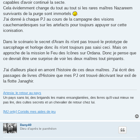
capables d'avoir continué la secte.
Cela évidemment change du tout au tout si les rares maîtres Nazareem
survivants de la purge sont immortels
.
J'ai donné à chaque PJ au cours de la campagne des visions
cauchemardesques sur les artefacts pour toujours appuyer sur cette
iconisation.
Dans le scénario le secret d'Aram ils n'ont pas trouvé le prototype de
sarcophage et horloge donc ils n'ont toujours pas saisi ceci. Mais on
approche de la mission le Feu des Icônes sur Ordana. Donc je pense que
ce devrait être une surprise de voir les deux maîtres tout pimpants.
J'ai d'ailleurs placé en amont l'histoire de ces deux maîtres. J'ai écrit des
passages de livres d'Histoire que mes PJ ont trouvé décrivant leur exil de
la flotte Janaghir.
Artesia: le retour au pays
Un pays sans loi, des brigands les mains ensanglantées, des livres qu'il vaut mieux ne
pas lire, des cultes secrets et un chevalier de retour chez lui.
[MJ only] Coriolis mes aides de jeu
Dany40
Dieu d'après le panthéon