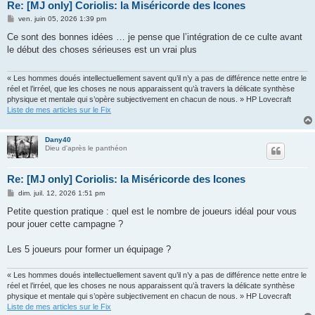
Re: [MJ only] Coriolis: la Miséricorde des Icones
M
ven. juin 05, 2026 1:39 pm
e
s
Ce sont des bonnes idées … je pense que l’intégration de ce culte avant
s
le début des choses sérieuses est un vrai plus
a
g
e
« Les hommes doués intellectuellement savent qu’il n’y a pas de différence nette entre le
réel et l’irréel, que les choses ne nous apparaissent qu’à travers la délicate synthèse
physique et mentale qui s’opère subjectivement en chacun de nous. » HP Lovecraft
Liste de mes articles sur le Fix
Dany40
Dieu d'après le panthéon
Re: [MJ only] Coriolis: la Miséricorde des Icones
M
dim. juil. 12, 2026 1:51 pm
e
s
Petite question pratique : quel est le nombre de joueurs idéal pour vous
s
pour jouer cette campagne ?
a
g
e
Les 5 joueurs pour former un équipage ?
« Les hommes doués intellectuellement savent qu’il n’y a pas de différence nette entre le
réel et l’irréel, que les choses ne nous apparaissent qu’à travers la délicate synthèse
physique et mentale qui s’opère subjectivement en chacun de nous. » HP Lovecraft
Liste de mes articles sur le Fix