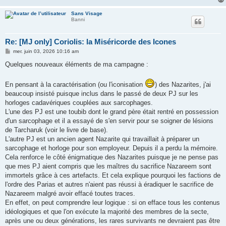
Sans Visage
Banni
Re: [MJ only] Coriolis: la Miséricorde des Icones
M
mer. juin 03, 2026 10:16 am
e
s
Quelques nouveaux éléments de ma campagne :
s
a
g
En pensant à la caractérisation (ou l'iconisation
) des Nazarites, j'ai
e
beaucoup insisté puisque inclus dans le passé de deux PJ sur les
horloges cadavériques couplées aux sarcophages.
L'une des PJ est une toubib dont le grand père était rentré en possession
d'un sarcophage et il a essayé de s'en servir pour se soigner de lésions
de Tarcharuk (voir le livre de base).
L'autre PJ est un ancien agent Nazarite qui travaillait à préparer un
sarcophage et horloge pour son employeur. Depuis il a perdu la mémoire.
Cela renforce le côté énigmatique des Nazarites puisque je ne pense pas
que mes PJ aient compris que les maîtres du sacrifice Nazareem sont
immortels grâce à ces artefacts. Et cela explique pourquoi les factions de
l'ordre des Parias et autres n'aient pas réussi à éradiquer le sacrifice de
Nazareem malgré avoir effacé toutes traces.
En effet, on peut comprendre leur logique : si on efface tous les contenus
idéologiques et que l'on exécute la majorité des membres de la secte,
après une ou deux générations, les rares survivants ne devraient pas être