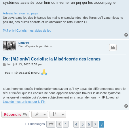
systèmes assistés pour finir ou inventer un pnj qui les accompagne.
Artesia: le retour au pays
Un pays sans loi, des brigands les mains ensanglantées, des livres qu'il vaut mieux ne
pas lire, des cultes secrets et un chevalier de retour chez lui.
[MJ only] Coriolis mes aides de jeu
Dany40
Dieu d'après le panthéon
Re: [MJ only] Coriolis: la Miséricorde des Icones
M
lun. juil. 13, 2026 5:58 pm
e
s
Tres intéressant merci
s
a
g
e
« Les hommes doués intellectuellement savent qu’il n’y a pas de différence nette entre le
réel et l’irréel, que les choses ne nous apparaissent qu’à travers la délicate synthèse
physique et mentale qui s’opère subjectivement en chacun de nous. » HP Lovecraft
Liste de mes articles sur le Fix
Répondre
Page
8
sur
8
1
4
5
6
7
8
Précédent
111 messages
…