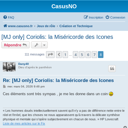
CasusNO
FAQ
Inscription
Connexion
www.casusno.fr
Jeux de rôle
Création et Technique
[MJ only] Coriolis: la Miséricorde des Icones
Répondre
Page
8
sur
8
1
4
5
6
7
8
Précédent
111 messages
…
Dany40
Dieu d'après le panthéon
Re: [MJ only] Coriolis: la Miséricorde des Icones
M
mer. mars 04, 2026 9:46 pm
e
s
Ces éléments sont très sympas , je me les donne dans un coin
s
a
g
e
« Les hommes doués intellectuellement savent qu’il n’y a pas de différence nette entre le
réel et l’irréel, que les choses ne nous apparaissent qu’à travers la délicate synthèse
physique et mentale qui s’opère subjectivement en chacun de nous. » HP Lovecraft
Liste de mes articles sur le Fix