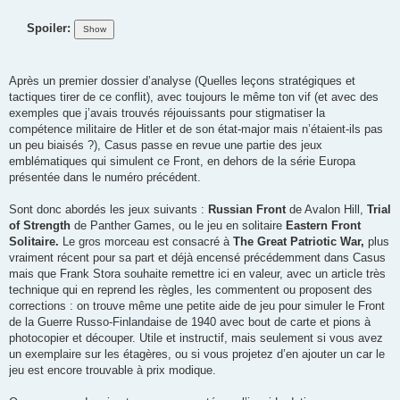
Spoiler:
Après un premier dossier d’analyse (Quelles leçons stratégiques et
tactiques tirer de ce conflit), avec toujours le même ton vif (et avec des
exemples que j’avais trouvés réjouissants pour stigmatiser la
compétence militaire de Hitler et de son état-major mais n’étaient-ils pas
un peu biaisés ?), Casus passe en revue une partie des jeux
emblématiques qui simulent ce Front, en dehors de la série Europa
présentée dans le numéro précédent.
Sont donc abordés les jeux suivants :
Russian Front
de Avalon Hill,
Trial
of Strength
de Panther Games, ou le jeu en solitaire
Eastern Front
Solitaire.
Le gros morceau est consacré à
The Great Patriotic War,
plus
vraiment récent pour sa part et déjà encensé précédemment dans Casus
mais que Frank Stora souhaite remettre ici en valeur, avec un article très
technique qui en reprend les règles, les commentent ou proposent des
corrections : on trouve même une petite aide de jeu pour simuler le Front
de la Guerre Russo-Finlandaise de 1940 avec bout de carte et pions à
photocopier et découper. Utile et instructif, mais seulement si vous avez
un exemplaire sur les étagères, ou si vous projetez d’en ajouter un car le
jeu est encore trouvable à prix modique.