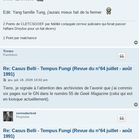
Edit: Yang famille Tung, j'aurais mieux fait de la fermer
2 Points de CLETCSOOEF par fidélité conjugale (erreur judiciaire qui ferait passer
l'affaire Dreyfus pour un fait divers)
1 Point par malchance
Tristan
Panthéon
Re: Casus Belli - Tempus Fungi (Revue du n°64 juillet - août
1991)
M
jeu. juil. 16, 2026 10:02 pm
e
s
Tiens, je signale à l’attention des archivistes de l’avenir que j’ai commis
s
six pages sur le GN dans le numéro 55 de
Geek
Magazine
(celui qui est
a
g
en kiosque actuellement).
e
senradackod
Prophète
Re: Casus Belli - Tempus Fungi (Revue du n°64 juillet - août
1991)