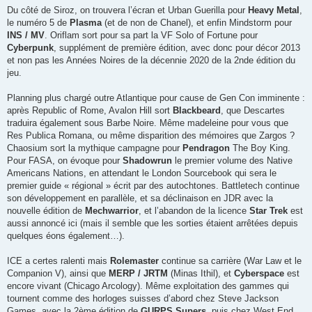
Du côté de Siroz, on trouvera l’écran et Urban Guerilla pour
Heavy Metal
,
le numéro 5 de
Plasma
(et de non de Chanel), et enfin Mindstorm pour
INS / MV
. Oriflam sort pour sa part la VF Solo of Fortune pour
Cyberpunk
, supplément de première édition, avec donc pour décor 2013
et non pas les Années Noires de la décennie 2020 de la 2nde édition du
jeu.
Planning plus chargé outre Atlantique pour cause de Gen Con imminente :
après Republic of Rome, Avalon Hill sort
Blackbeard
, que Descartes
traduira également sous Barbe Noire. Même madeleine pour vous que
Res Publica Romana, ou même disparition des mémoires que Zargos ?
Chaosium sort la mythique campagne pour
Pendragon
The Boy King.
Pour FASA, on évoque pour
Shadowrun
le premier volume des Native
Americans Nations, en attendant le London Sourcebook qui sera le
premier guide « régional » écrit par des autochtones. Battletech continue
son développement en parallèle, et sa déclinaison en JDR avec la
nouvelle édition de
Mechwarrior
, et l’abandon de la licence
Star Trek
est
aussi annoncé ici (mais il semble que les sorties étaient arrêtées depuis
quelques éons également…).
ICE a certes ralenti mais
Rolemaster
continue sa carrière (War Law et le
Companion V), ainsi que
MERP / JRTM
(Minas Ithil), et
Cyberspace
est
encore vivant (Chicago Arcology). Même exploitation des gammes qui
tournent comme des horloges suisses d’abord chez Steve Jackson
Games, avec la 2ème édition de
GURPS Supers
, puis chez West End