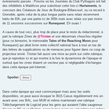
événements passés : Provins où les Journées du Club Pythagore ont fait
des infidélités à Maléfices pour substituer cette fois-ci
Hurlements
, le
concours des Créateurs de Jeux de Boulogne-Billancourt, ou ce record à
Grenoble, après celui de la plus longue partie sans relais récemment
battu de 83h, par une partie ici de 300h mais avec relais sur pas moins
de 11 sessions successives sur
Runequest
. Eh ouais !
A cause de tout ceci, plus trop de place pour le reste du rédactionnel, à
part la rubrique Zines de
@Tristan
et son désormais chouchou régulier
(pour ce bimestre, le mémorable
Tales of the Reaching Moon
pour
Runequest) qui allait livrer notre collectif national face à tout un tas de
des lettres de supplications ou de menaces pour figurer dans ce coup de
projecteur envié. Tristan fait aussi une mise au point sur cette rubrique,
que je reproduis ici et qui montre à la fois le dynamisme de l’époque et
surtout que les zines étaient un vecteur pas si négligeable d’échanges
dans cette époque pré-Internet :
Spoiler:
Dans cette époque qui veut communiquer mais avec les outils
disponibles, on peut aussi évoquer le 3615 Casus régulièrement mis en
avant avec ses BAL, son MUR et même maintenant une rubrique
Téléchargement de Logiciel pour les gens qui auraient l’idée saugrenue