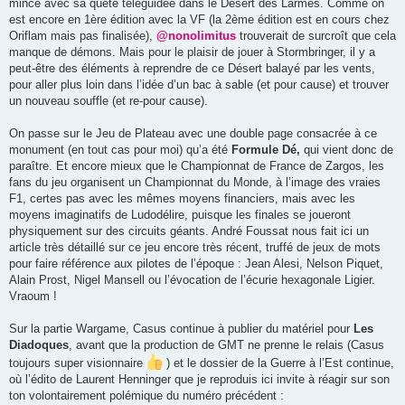
mince avec sa quête téléguidée dans le Désert des Larmes. Comme on
est encore en 1ère édition avec la VF (la 2ème édition est en cours chez
Oriflam mais pas finalisée),
@nonolimitus
trouverait de surcroît que cela
manque de démons. Mais pour le plaisir de jouer à Stormbringer, il y a
peut-être des éléments à reprendre de ce Désert balayé par les vents,
pour aller plus loin dans l’idée d’un bac à sable (et pour cause) et trouver
un nouveau souffle (et re-pour cause).
On passe sur le Jeu de Plateau avec une double page consacrée à ce
monument (en tout cas pour moi) qu’a été
Formule Dé,
qui vient donc de
paraître. Et encore mieux que le Championnat de France de Zargos, les
fans du jeu organisent un Championnat du Monde, à l’image des vraies
F1, certes pas avec les mêmes moyens financiers, mais avec les
moyens imaginatifs de Ludodélire, puisque les finales se joueront
physiquement sur des circuits géants. André Foussat nous fait ici un
article très détaillé sur ce jeu encore très récent, truffé de jeux de mots
pour faire référence aux pilotes de l’époque : Jean Alesi, Nelson Piquet,
Alain Prost, Nigel Mansell ou l’évocation de l’écurie hexagonale Ligier.
Vraoum !
Sur la partie Wargame, Casus continue à publier du matériel pour
Les
Diadoques
, avant que la production de GMT ne prenne le relais (Casus
toujours super visionnaire
) et le dossier de la Guerre à l’Est continue,
où l’édito de Laurent Henninger que je reproduis ici invite à réagir sur son
ton volontairement polémique du numéro précédent :