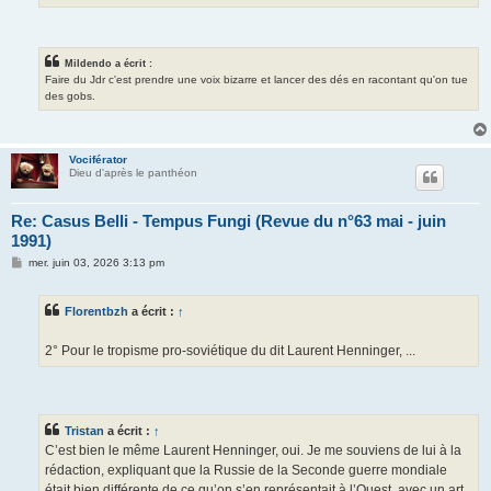
Mildendo a écrit :
Faire du Jdr c'est prendre une voix bizarre et lancer des dés en racontant qu'on tue
des gobs.
Vociférator
Dieu d'après le panthéon
Re: Casus Belli - Tempus Fungi (Revue du n°63 mai - juin
1991)
M
mer. juin 03, 2026 3:13 pm
e
s
s
Florentbzh
a écrit :
↑
a
g
e
2° Pour le tropisme pro-soviétique du dit Laurent Henninger, ...
Tristan
a écrit :
↑
C’est bien le même Laurent Henninger, oui. Je me souviens de lui à la
rédaction, expliquant que la Russie de la Seconde guerre mondiale
était bien différente de ce qu’on s’en représentait à l’Ouest, avec un art