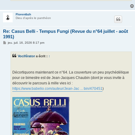
Florentbzh
Dieu d'après le panthéon
Re: Casus Belli - Tempus Fungi (Revue du n°64 juillet - août
1991)
M
jeu. juil. 16, 2026 8:17 pm
e
s
s
Vociférator
a écrit :
↑
a
g
e
Décortiquons maintenant ce n°64. La couverture un peu psychédélique
pour ce bimestre est de Jean-Jacques Chaubin (dont je vous invite à
découvrir le parcours à mille vies ici :
https://www.babelio.com/auteur/Jean-Jac ... bin/470451
)