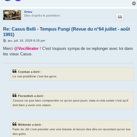
Orlov
Dieu d'après le panthéon
Re: Casus Belli - Tempus Fungi (Revue du n°64 juillet - août
1991)
M
jeu. juil. 16, 2026 8:16 pm
e
s
Merci
@Vociférator
! C'est toujours sympa de se replonger avec toi dans
s
les vieux Casus.
a
g
e
Cryoban a écrit :
Le vrai problème c'est les gens.
Florentbzh a écrit :
J'avoue ne pas bien comprendre ce qu'on peut jouer, mais si cela existe c'est qu'il
doit bien y avoir une raison.
Mildendo a écrit :
Faire du Jdr c'est prendre une voix bizarre et lancer des dés en racontant qu'on tue
des gobs.