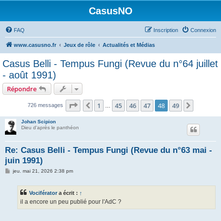
CasusNO
FAQ
Inscription
Connexion
www.casusno.fr
Jeux de rôle
Actualités et Médias
Casus Belli - Tempus Fungi (Revue du n°64 juillet
- août 1991)
Répondre
Page
48
sur
49
1
45
46
47
48
49
Précédent
Suivant
726 messages
…
Johan Scipion
Dieu d'après le panthéon
Re: Casus Belli - Tempus Fungi (Revue du n°63 mai -
juin 1991)
M
jeu. mai 21, 2026 2:38 pm
e
s
s
Vociférator
a écrit :
↑
a
g
il a encore un peu publié pour l'AdC ?
e