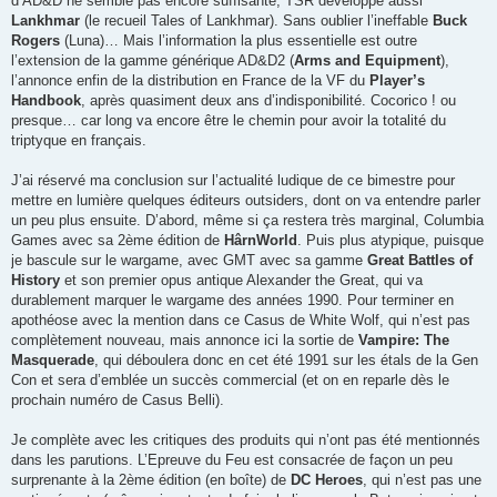
d’AD&D ne semble pas encore suffisante, TSR développe aussi
Lankhmar
(le recueil Tales of Lankhmar). Sans oublier l’ineffable
Buck
Rogers
(Luna)… Mais l’information la plus essentielle est outre
l’extension de la gamme générique AD&D2 (
Arms and Equipment
),
l’annonce enfin de la distribution en France de la VF du
Player’s
Handbook
, après quasiment deux ans d’indisponibilité. Cocorico ! ou
presque… car long va encore être le chemin pour avoir la totalité du
triptyque en français.
J’ai réservé ma conclusion sur l’actualité ludique de ce bimestre pour
mettre en lumière quelques éditeurs outsiders, dont on va entendre parler
un peu plus ensuite. D’abord, même si ça restera très marginal, Columbia
Games avec sa 2ème édition de
HârnWorld
. Puis plus atypique, puisque
je bascule sur le wargame, avec GMT avec sa gamme
Great Battles of
History
et son premier opus antique Alexander the Great, qui va
durablement marquer le wargame des années 1990. Pour terminer en
apothéose avec la mention dans ce Casus de White Wolf, qui n’est pas
complètement nouveau, mais annonce ici la sortie de
Vampire: The
Masquerade
, qui déboulera donc en cet été 1991 sur les étals de la Gen
Con et sera d’emblée un succès commercial (et on en reparle dès le
prochain numéro de Casus Belli).
Je complète avec les critiques des produits qui n’ont pas été mentionnés
dans les parutions. L’Epreuve du Feu est consacrée de façon un peu
surprenante à la 2ème édition (en boîte) de
DC Heroes
, qui n’est pas une