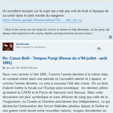
Un excellent bouquin sur le sujet qui a fait pas mal de bruit à l'époque de
sa sortie dans le petit monde du wargame:
https://books.google.fr/books/about/The ... edir_esc=y
"..Most of the areas are too large for a torch or lantern to fully illuminate, so the party will
always feel exposed to the murky depths just beyond their present vision.."
Vociférator
Dieu d'après le panthéon
Re: Casus Belli - Tempus Fungi (Revue du n°64 juillet - août
1991)
M
jeu. juil. 16, 2026 6:45 pm
e
s
Nous voici arrivés à l’été 1991. Comme l’année dernière à la même date,
s
on voudrait entrer dans une période où l’actualité ralentit et s’apaise, et
a
g
comme l’année dernière, ce sera à nouveau l’été des crises. On va donc
e
d’abord mettre la focale sur l’Europe post-soviétique : les derniers piliers
qu’étaient le CAEM et le Pacte de Varsovie sont dissous. Mais cette
dissolution est plus symbolique et sans effusion de sang que celle de la
Yougoslavie, où Croatie et Slovénie proclament leur indépendance, ce qui
déclenche l’intervention des forces fédérales pilotées depuis la Serbie et
une guerre civile larvée entre nouvelles nations, troupes dissidentes ou