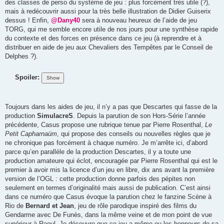
des classes de perso du système de jeu : plus forcément très utile (?),
mais à redécouvrir aussi pour la très belle illustration de Didier Guiserix
dessus ! Enfin,
@Dany40
sera à nouveau heureux de l’aide de jeu
TORG, qui me semble encore utile de nos jours pour une synthèse rapide
du contexte et des forces en présence dans ce jeu (à reprendre et à
distribuer en aide de jeu aux Chevaliers des Tempêtes par le Conseil de
Delphes ?).
Spoiler:
Toujours dans les aides de jeu, il n’y a pas que Descartes qui fasse de la
production
SimulacreS
. Depuis la parution de son Hors-Série l’année
précédente, Casus propose une rubrique tenue par Pierre Rosenthal,
Le
Petit Capharnaüm
, qui propose des conseils ou nouvelles règles que je
ne chronique pas forcément à chaque numéro. Je m’arrête ici, d’abord
parce qu’en parallèle de la production Descartes, il y a toute une
production amateure qui éclot, encouragée par Pierre Rosenthal qui est le
premier à avoir mis la licence d’un jeu en libre, dix ans avant la première
version de l’OGL : cette production donne parfois des pépites non
seulement en termes d’originalité mais aussi de publication. C’est ainsi
dans ce numéro que Casus évoque la parution chez le fanzine Scène à
Rio de
Bernard et Jean
, jeu de rôle parodique inspiré des films du
Gendarme avec De Funès, dans la même veine et de mon point de vue
supérieur à Raoul. Je découvre que ce jeu a même eu les honneurs de sa