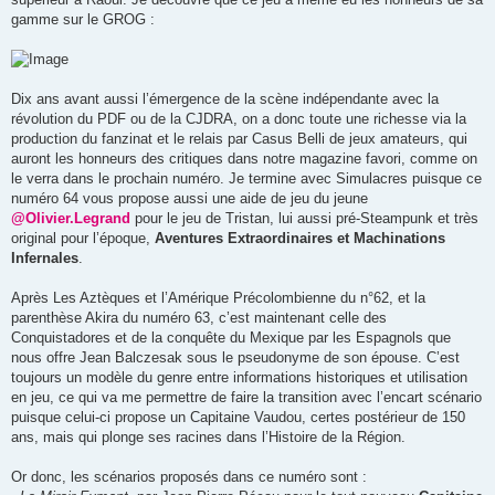
gamme sur le GROG :
Dix ans avant aussi l’émergence de la scène indépendante avec la
révolution du PDF ou de la CJDRA, on a donc toute une richesse via la
production du fanzinat et le relais par Casus Belli de jeux amateurs, qui
auront les honneurs des critiques dans notre magazine favori, comme on
le verra dans le prochain numéro. Je termine avec Simulacres puisque ce
numéro 64 vous propose aussi une aide de jeu du jeune
@Olivier.Legrand
pour le jeu de Tristan, lui aussi pré-Steampunk et très
original pour l’époque,
Aventures Extraordinaires et Machinations
Infernales
.
Après Les Aztèques et l’Amérique Précolombienne du n°62, et la
parenthèse Akira du numéro 63, c’est maintenant celle des
Conquistadores et de la conquête du Mexique par les Espagnols que
nous offre Jean Balczesak sous le pseudonyme de son épouse. C’est
toujours un modèle du genre entre informations historiques et utilisation
en jeu, ce qui va me permettre de faire la transition avec l’encart scénario
puisque celui-ci propose un Capitaine Vaudou, certes postérieur de 150
ans, mais qui plonge ses racines dans l’Histoire de la Région.
Or donc, les scénarios proposés dans ce numéro sont :