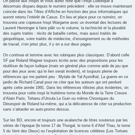
On passe aux Inspis et vous aurez noté que l’inspi Ludotique a
désormais disparu depuis le numéro précédent : elle se trouve maintenant
coincée dans les Têtes d’Affiche en fonction des jeux informatiques qui
auront retenu l’intérêt de Casus. En lieu et place pour ce numéro, on
trouvera une copieuse Inspi Wargame avec un éventail des lectures de
Laurent Henninger à faire pâlir vu le volume, la technicité et la pluralité
des sujets traités : récits de bataille certes, mais aussi traités de
géopolitique, voire traités de médecine, d’enseignement ou de méthodes
de travail, n’en jetez plus, il y en a sur deux pages.
On continue et termine avec les rubriques plus classiques. D’abord celle
SF par Roland Wagner toujours écrite avec des propositions pour les
réutiliser de façon ludique (mais en général plus comme aide de jeu que
pour des jeux avec qui le lien serait évident), et toujours pleine de
références qui me parlent peu : Mytale de Yal Ayerdhal, La guerre en ce
jardin de Richard Canal pour ne citer que les auteurs qui ont perduré
après cette année 1991. Dans les références rôlistes plus évidentes, on
trouvera pour cette inspi le huitième tome du Monde de la Terre Creuse
d’Alain Paris, Tehanu d’Ursula Le Guin ou même Chroniques du
Désespoir de Roland lui-même, qui a la délicatesse de citer sa production
sans s’attarder en auto-promo dessus.
Sur les BD, encore et toujours une avalanche de titres soutenus par les
séries de l’époque (le tome 17 de Thorgal, le tome 6 d’Alef Thau, le tome
5 du Vent des Dieux) ou l’exploitation de licences célèbres (Les Tortues