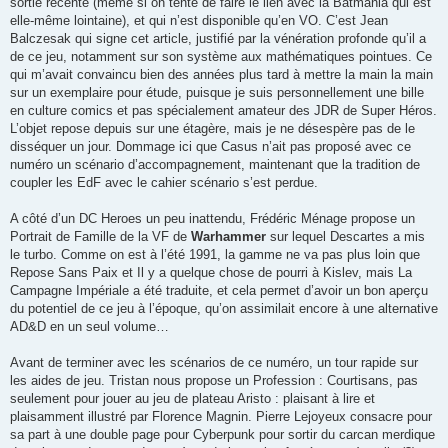
sortie récente (même si on tente de faire le lien avec la Batmania qui est
elle-même lointaine), et qui n’est disponible qu’en VO. C’est Jean
Balczesak qui signe cet article, justifié par la vénération profonde qu’il a
de ce jeu, notamment sur son système aux mathématiques pointues. Ce
qui m’avait convaincu bien des années plus tard à mettre la main la main
sur un exemplaire pour étude, puisque je suis personnellement une bille
en culture comics et pas spécialement amateur des JDR de Super Héros.
L’objet repose depuis sur une étagère, mais je ne désespère pas de le
disséquer un jour. Dommage ici que Casus n’ait pas proposé avec ce
numéro un scénario d’accompagnement, maintenant que la tradition de
coupler les EdF avec le cahier scénario s’est perdue.
A côté d’un DC Heroes un peu inattendu, Frédéric Ménage propose un
Portrait de Famille de la VF de
Warhammer
sur lequel Descartes a mis
le turbo. Comme on est à l’été 1991, la gamme ne va pas plus loin que
Repose Sans Paix et Il y a quelque chose de pourri à Kislev, mais La
Campagne Impériale a été traduite, et cela permet d’avoir un bon aperçu
du potentiel de ce jeu à l’époque, qu’on assimilait encore à une alternative
AD&D en un seul volume…
Avant de terminer avec les scénarios de ce numéro, un tour rapide sur
les aides de jeu. Tristan nous propose un Profession : Courtisans, pas
seulement pour jouer au jeu de plateau Aristo : plaisant à lire et
plaisamment illustré par Florence Magnin. Pierre Lejoyeux consacre pour
sa part à une double page pour Cyberpunk pour sortir du carcan merdique