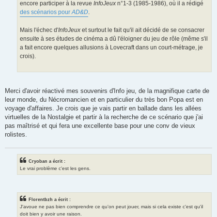
encore participer à la revue
InfoJeux
n°1-3 (1985-1986), où il a rédigé
des scénarios pour
AD&D
.
Mais l'échec d'
InfoJeux
et surtout le fait qu'il ait décidé de se consacrer
ensuite à ses études de cinéma a dû l'éloigner du jeu de rôle (même s'il
a fait encore quelques allusions à Lovecraft dans un court-métrage, je
crois).
Merci d'avoir réactivé mes souvenirs d'Info jeu, de la magnifique carte de
leur monde, du Nécromancien et en particulier du très bon Popa est en
voyage d'affaires. Je crois que je vais partir en ballade dans les allées
virtuelles de la Nostalgie et partir à la recherche de ce scénario que j'ai
pas maîtrisé et qui fera une excellente base pour une conv de vieux
rolistes.
Cryoban a écrit :
Le vrai problème c'est les gens.
Florentbzh a écrit :
J'avoue ne pas bien comprendre ce qu'on peut jouer, mais si cela existe c'est qu'il
doit bien y avoir une raison.