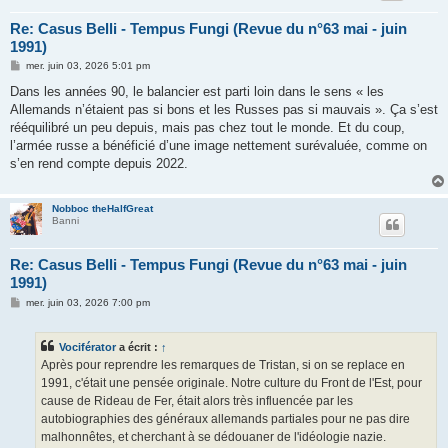
Re: Casus Belli - Tempus Fungi (Revue du n°63 mai - juin
1991)
M
mer. juin 03, 2026 5:01 pm
e
s
Dans les années 90, le balancier est parti loin dans le sens « les
s
Allemands n’étaient pas si bons et les Russes pas si mauvais ». Ça s’est
a
g
rééquilibré un peu depuis, mais pas chez tout le monde. Et du coup,
e
l’armée russe a bénéficié d’une image nettement surévaluée, comme on
s’en rend compte depuis 2022.
Nobboc theHalfGreat
Banni
Re: Casus Belli - Tempus Fungi (Revue du n°63 mai - juin
1991)
M
mer. juin 03, 2026 7:00 pm
e
s
s
Vociférator
a écrit :
↑
a
g
Après pour reprendre les remarques de Tristan, si on se replace en
e
1991, c'était une pensée originale. Notre culture du Front de l'Est, pour
cause de Rideau de Fer, était alors très influencée par les
autobiographies des généraux allemands partiales pour ne pas dire
malhonnêtes, et cherchant à se dédouaner de l'idéologie nazie.