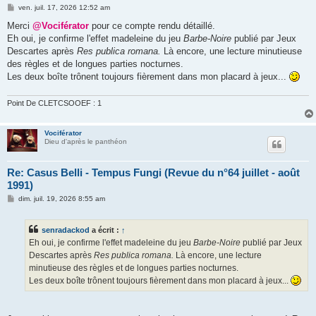
M
ven. juil. 17, 2026 12:52 am
e
s
Merci
@Vociférator
pour ce compte rendu détaillé.
s
Eh oui, je confirme l'effet madeleine du jeu
Barbe-Noire
publié par Jeux
a
g
Descartes après
Res publica romana.
Là encore, une lecture minutieuse
e
des règles et de longues parties nocturnes.
Les deux boîte trônent toujours fièrement dans mon placard à jeux...
Point De CLETCSOOEF : 1
Vociférator
Dieu d'après le panthéon
Re: Casus Belli - Tempus Fungi (Revue du n°64 juillet - août
1991)
M
dim. juil. 19, 2026 8:55 am
e
s
s
senradackod
a écrit :
↑
a
g
Eh oui, je confirme l'effet madeleine du jeu
Barbe-Noire
publié par Jeux
e
Descartes après
Res publica romana.
Là encore, une lecture
minutieuse des règles et de longues parties nocturnes.
Les deux boîte trônent toujours fièrement dans mon placard à jeux...