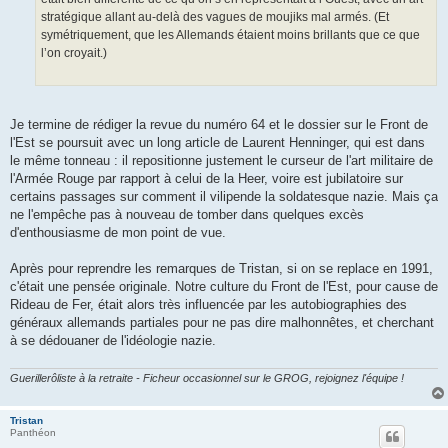
stratégique allant au-delà des vagues de moujiks mal armés. (Et
symétriquement, que les Allemands étaient moins brillants que ce que
l’on croyait.)
Je termine de rédiger la revue du numéro 64 et le dossier sur le Front de
l'Est se poursuit avec un long article de Laurent Henninger, qui est dans
le même tonneau : il repositionne justement le curseur de l'art militaire de
l'Armée Rouge par rapport à celui de la Heer, voire est jubilatoire sur
certains passages sur comment il vilipende la soldatesque nazie. Mais ça
ne l'empêche pas à nouveau de tomber dans quelques excès
d'enthousiasme de mon point de vue.
Après pour reprendre les remarques de Tristan, si on se replace en 1991,
c'était une pensée originale. Notre culture du Front de l'Est, pour cause de
Rideau de Fer, était alors très influencée par les autobiographies des
généraux allemands partiales pour ne pas dire malhonnêtes, et cherchant
à se dédouaner de l'idéologie nazie.
Guerillerôliste à la retraite - Ficheur occasionnel sur le GROG, rejoignez l'équipe !
Tristan
Panthéon