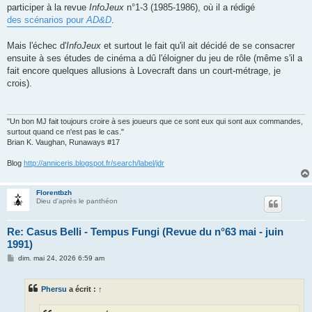
participer à la revue
InfoJeux
n°1-3 (1985-1986), où il a rédigé
des scénarios pour
AD&D
.
Mais l'échec d'
InfoJeux
et surtout le fait qu'il ait décidé de se consacrer
ensuite à ses études de cinéma a dû l'éloigner du jeu de rôle (même s'il a
fait encore quelques allusions à Lovecraft dans un court-métrage, je
crois).
"Un bon MJ fait toujours croire à ses joueurs que ce sont eux qui sont aux commandes,
surtout quand ce n'est pas le cas."
Brian K. Vaughan, Runaways #17
Blog
http://anniceris.blogspot.fr/search/label/jdr
Florentbzh
Dieu d'après le panthéon
Re: Casus Belli - Tempus Fungi (Revue du n°63 mai - juin
1991)
M
dim. mai 24, 2026 6:59 am
e
s
s
Phersu
a écrit :
↑
a
g
e