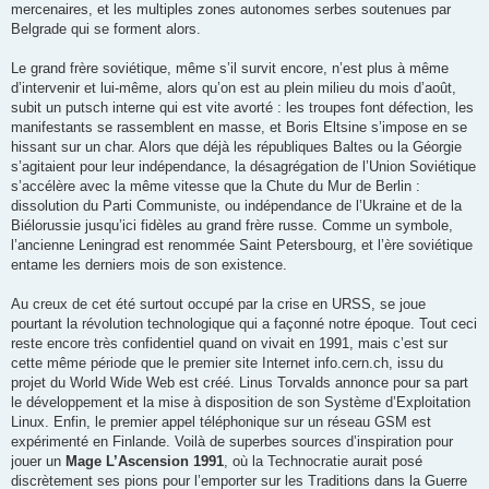
mercenaires, et les multiples zones autonomes serbes soutenues par
Belgrade qui se forment alors.
Le grand frère soviétique, même s’il survit encore, n’est plus à même
d’intervenir et lui-même, alors qu’on est au plein milieu du mois d’août,
subit un putsch interne qui est vite avorté : les troupes font défection, les
manifestants se rassemblent en masse, et Boris Eltsine s’impose en se
hissant sur un char. Alors que déjà les républiques Baltes ou la Géorgie
s’agitaient pour leur indépendance, la désagrégation de l’Union Soviétique
s’accélère avec la même vitesse que la Chute du Mur de Berlin :
dissolution du Parti Communiste, ou indépendance de l’Ukraine et de la
Biélorussie jusqu’ici fidèles au grand frère russe. Comme un symbole,
l’ancienne Leningrad est renommée Saint Petersbourg, et l’ère soviétique
entame les derniers mois de son existence.
Au creux de cet été surtout occupé par la crise en URSS, se joue
pourtant la révolution technologique qui a façonné notre époque. Tout ceci
reste encore très confidentiel quand on vivait en 1991, mais c’est sur
cette même période que le premier site Internet info.cern.ch, issu du
projet du World Wide Web est créé. Linus Torvalds annonce pour sa part
le développement et la mise à disposition de son Système d’Exploitation
Linux. Enfin, le premier appel téléphonique sur un réseau GSM est
expérimenté en Finlande. Voilà de superbes sources d’inspiration pour
jouer un
Mage L’Ascension 1991
, où la Technocratie aurait posé
discrètement ses pions pour l’emporter sur les Traditions dans la Guerre