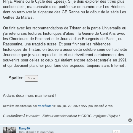
Ninja, Aliens ou le Cycle des Epées). Si je dois explorer des titres plus
confidentiels, ma curiosité s’est portée sur ce numéro sur Les Héritiers
dont on retrouver la signature des GE Ranne ou le début de la série Les
Griffes du Marais.
On finit avec les recommandations de Tristan et la partie Universalis où
j’ai retenu ses lectures historiques d’alors : la Guerre de Cent Ans avec
les Chroniques de Froissart et le Journal d’un Bourgeois de Paris ; ou
Raspoutine, une tragédie russe. Et pour finir sur les références
historiques de Tristan, on trouvera aussi cette célèbre série de Hachette
Jeunesse que je vous reproduis ici et qui réveilleront certainement des
souvenirs pour celles et ceux qui étaient encore adolescent(e)s en 1991
et qui devaient plancher pour faire des exposés, toujours sans Internet :
Spoiler:
A dans deux mois maintenant !
Dernière modification par
Vociférator
le lun. juil. 20, 2026 9:27 pm, modifié 2 fois.
Guerillerôliste à la retraite - Ficheur occasionnel sur le GROG, rejoignez l'équipe !
Dany40
Dieu d'après le panthéon