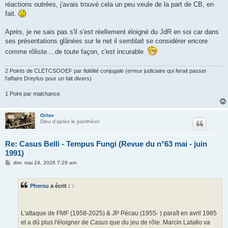
réactions outrées, j'avais trouvé cela un peu veule de la part de CB, en
fait.
Après, je ne sais pas s'il s'est réellement éloigné du JdR en soi car dans
ses présentations glânées sur le net il semblait se considérer encore
comme rôliste....de toute façon, c'est incurable
2 Points de CLETCSOOEF par fidélité conjugale (erreur judiciaire qui ferait passer
l'affaire Dreyfus pour un fait divers)
1 Point par malchance
Orlov
Dieu d'après le panthéon
Re: Casus Belli - Tempus Fungi (Revue du n°63 mai - juin
1991)
M
dim. mai 24, 2026 7:29 am
e
s
s
Phersu
a écrit :
↑
a
g
e
L'attaque de FMF (1958-2025) & JP Pécau (1955- ) paraît en avril 1985
et a dû plus l'éloigner de
Casus
que du jeu de rôle. Marcin Latałło va