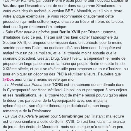
-
Le Miroir Fumant
, par Jean-Pierre Pécau pour le tout nouveau
Capitaine
Vaudou
que Descartes vient de sortir dans sa gamme Simulacres : si
vous avez depuis racheté la version BBE / Monolith, ou s’il vous reste
votre antique exemplaire, je vous recommande chaudement cette
production qui mêle culture maya, chasse au trésor et frères de la côte,
dont une figure (tristement) historique
-
Sale Hiver pour les clodos
pour
Berlin XVIII
par Tristan : comme
d’habitude avec ce jeu, Tristan sait très bien capter l’atmosphère du
Secteur XVIII, et propose une mission dans un contexte pour le moins
sordide pour nos Falks, au quotidien déjà pas bien riant. L’enquête est
malgré tout un peu simpliste, et je l’ai trouvée moins aboutie que le
scénario précédent, Gestalt Drug. Sale Hiver… a cependant le mérite de
proposer un large panorama de la faune qui peuple Berlin en cette fin de
XXIème siècle, et peut se révéler utile pour proposer un tour d’horizon, ou
pour en piquer un décor ou des PNJ à réutiliser ailleurs. Peut-être que
@Dox
aura un avis moins sévère que moi
-
Le Marché aux Puces
pour
TORG
est un scénario qui se déroule dans
la Cyberpapauté par Anne Vétillard. Un poil court par rapport à ses enjeux
et ses ramifications, je l’ai trouvé tout de même réussi pourvu qu’on aime
le décor très particulier de la Cyberpapauté avec ses implants
cybernétiques, son régime théocratique dictatorial et son image
romantique de la Résistance.
-
La ville d’au-delà le désert
pour
Stormbringer
par Tristan : ma lecture
est un peu similaire à celle de Berlin XVIII. On est bien dans l’ambiance
du jeu et des écrits de Moorcock, mais son intrigue m’a semblé un peu