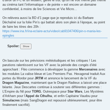
d’avoir un PC et un Modem, genre le truc qu’on ne voit même pas même
au cinéma tant l’informatique « de pointe » est encore un domaine
confidentiel, à moins de lire Sciences et Vie Micro…
On relèvera aussi la BD d’1 page que je reproduis ici du Barbare
Déchaîné sur la folie Pin’s qui battait alors son plein à l’époque, au point
de faire les titres des 20h :
https://www.ina.fr/ina-eclaire-actu/video/cab91047406/pin-s-mania-les-
epingles
Spoiler:
On bascule sur les prévisions météoludiques et les critiques ! Les
parutions ralentissent sur les VF avec la période des congés d’été
approchant : Fléo commence à développer la gamme
Mercenaires
avec
les modules La valise bleue et Les Premiers Pas. Hexagonal traduit Aux
portes du Mordor pour
JRTM
et annonce le lancement de la VF du
Dragon Magazine
, maintenant que le Dragon Radieux a laissé une place
béante. Jeux Descartes continue à soutenir ses différentes gammes :
L’Empire du Nil pour
TORG
, Outrespace pour
Star Wars
, Les Mystères
d’Arkham pour l’
Appel de Cthulhu
, et enfin Capitaine Vaudou pour
Simulacres
(mais SangDragon est repoussé ultérieurement, pour être
finalement sacrifié).