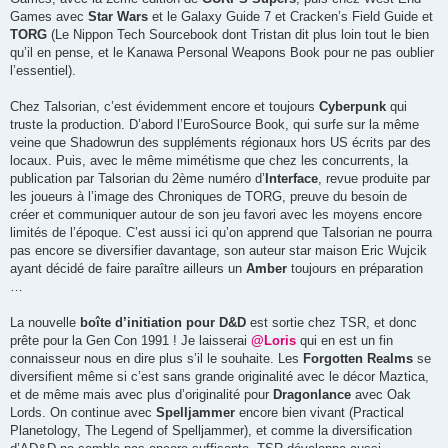
Games avec
Star Wars
et le Galaxy Guide 7 et Cracken’s Field Guide et
TORG
(Le Nippon Tech Sourcebook dont Tristan dit plus loin tout le bien
qu’il en pense, et le Kanawa Personal Weapons Book pour ne pas oublier
l’essentiel).
Chez Talsorian, c’est évidemment encore et toujours
Cyberpunk
qui
truste la production. D’abord l’EuroSource Book, qui surfe sur la même
veine que Shadowrun des suppléments régionaux hors US écrits par des
locaux. Puis, avec le même mimétisme que chez les concurrents, la
publication par Talsorian du 2ème numéro d’
Interface
, revue produite par
les joueurs à l’image des Chroniques de TORG, preuve du besoin de
créer et communiquer autour de son jeu favori avec les moyens encore
limités de l’époque. C’est aussi ici qu’on apprend que Talsorian ne pourra
pas encore se diversifier davantage, son auteur star maison Eric Wujcik
ayant décidé de faire paraître ailleurs un
Amber
toujours en préparation
…
La nouvelle
boîte d’initiation pour D&D
est sortie chez TSR, et donc
prête pour la Gen Con 1991 ! Je laisserai
@Loris
qui en est un fin
connaisseur nous en dire plus s’il le souhaite. Les
Forgotten Realms
se
diversifient même si c’est sans grande originalité avec le décor Maztica,
et de même mais avec plus d’originalité pour
Dragonlance
avec Oak
Lords. On continue avec
Spelljammer
encore bien vivant (Practical
Planetology, The Legend of Spelljammer), et comme la diversification