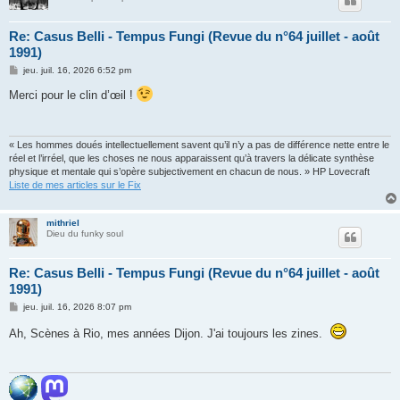
Re: Casus Belli - Tempus Fungi (Revue du n°64 juillet - août
1991)
M
jeu. juil. 16, 2026 6:52 pm
e
s
Merci pour le clin d’œil !
s
a
g
e
« Les hommes doués intellectuellement savent qu’il n’y a pas de différence nette entre le
réel et l’irréel, que les choses ne nous apparaissent qu’à travers la délicate synthèse
physique et mentale qui s’opère subjectivement en chacun de nous. » HP Lovecraft
Liste de mes articles sur le Fix
mithriel
Dieu du funky soul
Re: Casus Belli - Tempus Fungi (Revue du n°64 juillet - août
1991)
M
jeu. juil. 16, 2026 8:07 pm
e
s
Ah, Scènes à Rio, mes années Dijon. J'ai toujours les zines.
s
a
g
e