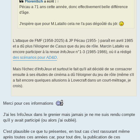
Florentbzh
a écrit :
↑
Pécau a 71 ans cette année, donc effectivement belle différence
d'âge.
J'espère que pour M.Latallo cela ne l'a pas dégoûté du jdr.
L'attaque de FMF (1958-2025) & JP Pécau (1955- ) paraît en avril 1985
et a dû plus l'éloigner de
Casus
que du jeu de rôle. Marcin Latałło va
encore participer à la revue
InfoJeux
n°1-3 (1985-1986), où il a rédigé
des scénarios pour
AD&D
.
Mais l'échec d'
InfoJeux
et surtout le fait qu'il ait décidé de se consacrer
ensuite à ses études de cinéma a dû l'éloigner du jeu de rôle (même s'il
a fait encore quelques allusions à Lovecraft dans un court-métrage, je
crois).
Merci pour ces informations
J'ai les InfoJeux dans le grenier mais jamais je ne me suis rendu compte
qu'il y avait participé (ou alors j'ai oublié).
C'est plausible ce que tu présentes, en tout cas c'est rassurant même
après toutes ces années car, pour tout dire, la publication de ces