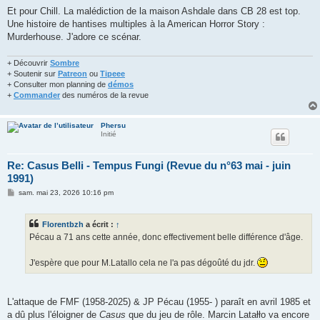
Et pour Chill. La malédiction de la maison Ashdale dans CB 28 est top.
Une histoire de hantises multiples à la American Horror Story :
Murderhouse. J'adore ce scénar.
+ Découvrir
Sombre
+ Soutenir sur
Patreon
ou
Tipeee
+ Consulter mon planning de
démos
+
Commander
des numéros de la revue
Phersu
Initié
Re: Casus Belli - Tempus Fungi (Revue du n°63 mai - juin
1991)
M
sam. mai 23, 2026 10:16 pm
e
s
s
Florentbzh
a écrit :
↑
a
g
Pécau a 71 ans cette année, donc effectivement belle différence d'âge.
e
J'espère que pour M.Latallo cela ne l'a pas dégoûté du jdr.
L'attaque de FMF (1958-2025) & JP Pécau (1955- ) paraît en avril 1985 et
a dû plus l'éloigner de
Casus
que du jeu de rôle. Marcin Latałło va encore