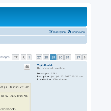
Inscription
Connexion
Page
29
sur
37
1
27
28
29
30
31
37
Précédent
Suivant
essages
…
…
VigiloConfido
Dieu d'après le panthéon
Messages :
3781
Inscription :
jeu. juil. 20, 2017 10:34 am
Localisation :
Villeurbanne
er. juil. 08, 2026 7:11 am
 juil. 07, 2026 11:00 pm
e workbook).