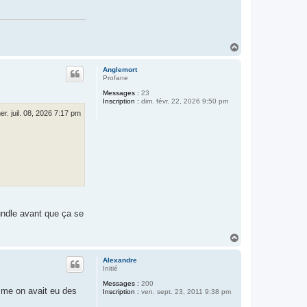
t
a
c
t
e
r
H
C
a
é
u
d
Anglemort
t
r
Profane
i
Messages :
23
c
Inscription :
dim. févr. 22, 2026 9:50 pm
F
e
er. juil. 08, 2026 7:17 pm
r
r
a
n
d
bundle avant que ça se
H
a
u
Alexandre
t
Initié
Messages :
200
omme on avait eu des
Inscription :
ven. sept. 23, 2011 9:38 pm