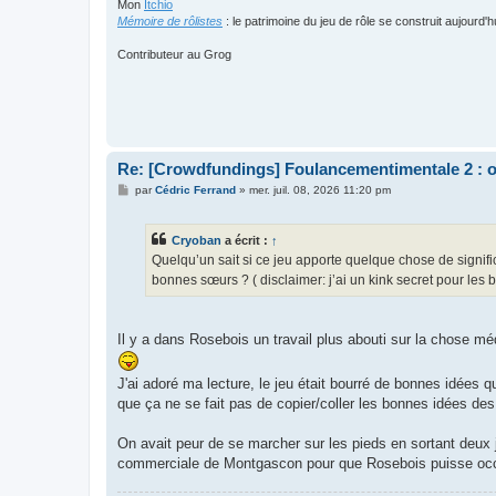
Mon
Itchio
Mémoire de rôlistes
: le patrimoine du jeu de rôle se construit aujourd'h
Contributeur au Grog
Re: [Crowdfundings] Foulancementimentale 2 : on 
M
par
Cédric Ferrand
»
mer. juil. 08, 2026 11:20 pm
e
s
s
Cryoban
a écrit :
↑
a
g
Quelqu’un sait si ce jeu apporte quelque chose de signif
e
bonnes sœurs ? ( disclaimer: j’ai un kink secret pour les
Il y a dans Rosebois un travail plus abouti sur la chose m
J'ai adoré ma lecture, le jeu était bourré de bonnes idées
que ça ne se fait pas de copier/coller les bonnes idées des
On avait peur de se marcher sur les pieds en sortant deux 
commerciale de Montgascon pour que Rosebois puisse occup