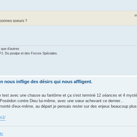
m
bonnes soeurs ?
 que d'autres
PJ. Du poulpe et des Forces Spéciales.
nous inflige des désirs qui nous affligent.
test avec une chasse au fantôme et ça s'est terminé 12 séances et 4 mystèr
 Poséidon contre Dieu lui-même, avec une sœur achevant ce dernier...
monté d'eux-même, au départ je pensais rester sur des enjeux beaucoup plus t
-s1/
fr/