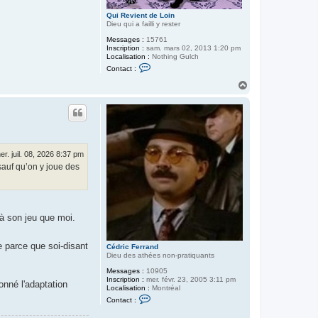
Qui Revient de Loin
Dieu qui a failli y rester
Messages :
15761
Inscription :
sam. mars 02, 2013 1:20 pm
Localisation :
Nothing Gulch
C
Contact :
o
n
H
t
a
a
u
c
t
t
e
r
Q
u
er. juil. 08, 2026 8:37 pm
i
sauf qu’on y joue des
R
e
v
i
e
n
 à son jeu que moi.
t
d
e
L
e parce que soi-disant
Cédric Ferrand
o
Dieu des athées non-pratiquants
i
n
Messages :
10905
Inscription :
mer. févr. 23, 2005 3:11 pm
onné l'adaptation
Localisation :
Montréal
C
Contact :
o
n