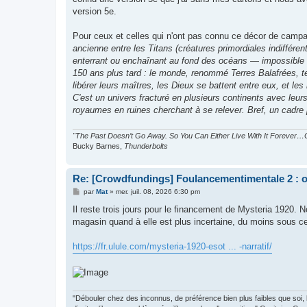
version 5e.
Pour ceux et celles qui n'ont pas connu ce décor de campag
ancienne entre les Titans (créatures primordiales indifféren
enterrant ou enchaînant au fond des océans — impossible 
150 ans plus tard : le monde, renommé Terres Balafrées, ten
libérer leurs maîtres, les Dieux se battent entre eux, et les
C'est un univers fracturé en plusieurs continents avec leu
royaumes en ruines cherchant à se relever. Bref, un cadre 
"The Past Doesn’t Go Away. So You Can Either Live With It Forever…O
Bucky Barnes,
Thunderbolts
Re: [Crowdfundings] Foulancementimentale 2 : on 
M
par
Mat
»
mer. juil. 08, 2026 6:30 pm
e
s
Il reste trois jours pour le financement de Mysteria 1920. N
s
magasin quand à elle est plus incertaine, du moins sous cet
a
g
e
https://fr.ulule.com/mysteria-1920-esot ... -narratif/
"Débouler chez des inconnus, de préférence bien plus faibles que soi, le