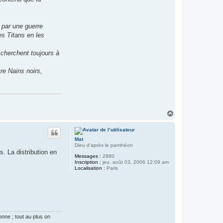
par une guerre
es Titans en les
 cherchent toujours à
re Nains noirs,
H
a
u
t
Mat
Dieu d'après le panthéon
s. La distribution en
Messages :
2880
Inscription :
jeu. août 03, 2006 12:09 am
Localisation :
Paris
onne ; tout au plus on