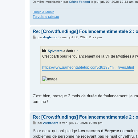
Dernière modification par
Cédric Ferrand
le jeu. juil. 09, 2026 12:43 am, mo
Hugin & Munin
Tu vois le tableau
Re: [Crowdfundings] Foulancementimentale 2 : on 
M
par
Anglemort
»
mer. juil. 08, 2026 11:29 pm
e
s
s
Sylvestre
a écrit :
↑
a
g
C'est parti pour le foulancement de la VF de Mystères à
e
https://www.gameontabletop.com/cf6193/m ... tives.html
C'est bien, presque 2 mois de durée de foulancement j'aurai
termine !
Re: [Crowdfundings] Foulancementimentale 2 : on 
M
par
Alexandre
»
ven. juil. 10, 2026 10:55 pm
e
s
Pour ceux qui ont pledgé
Les secrets d'Ecryme
normalemen
s
problèmes de personne ne recevant pas le mail drivethru, f
a