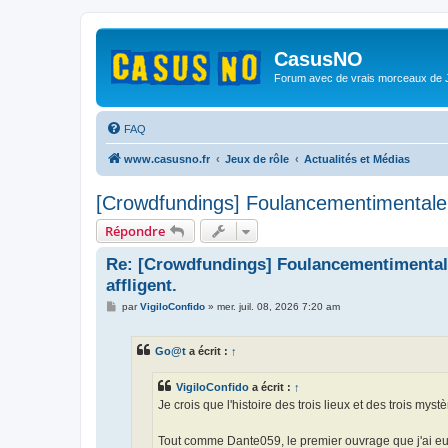
CasusNO
Forum avec de vrais morceaux de
FAQ
www.casusno.fr
Jeux de rôle
Actualités et Médias
[Crowdfundings] Foulancementimentale 2 
Répondre
Re: [Crowdfundings] Foulancementimentale 
affligent.
M
par
VigiloConfido
»
mer. juil. 08, 2026 7:20 am
e
s
s
Go@t
a écrit :
↑
a
g
e
VigiloConfido
a écrit :
↑
Je crois que l'histoire des trois lieux et des trois mys
Tout comme Dante059, le premier ouvrage que j'ai e