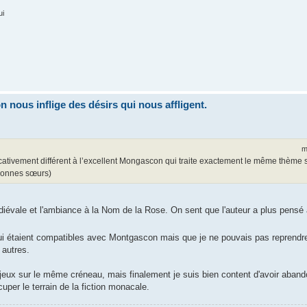
ui
nous inflige des désirs qui nous affligent.
m
icativement différent à l’excellent Mongascon qui traite exactement le même thème 
 bonnes sœurs)
édiévale et l'ambiance à la Nom de la Rose. On sent que l'auteur a plus pensé
 qui étaient compatibles avec Montgascon mais que je ne pouvais pas reprendr
 autres.
jeux sur le même créneau, mais finalement je suis bien content d'avoir aband
er le terrain de la fiction monacale.