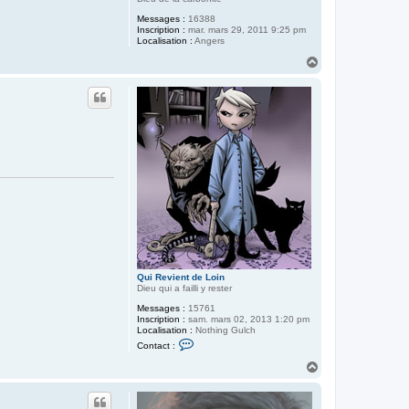
Messages :
16388
Inscription :
mar. mars 29, 2011 9:25 pm
Localisation :
Angers
H
a
u
t
Qui Revient de Loin
Dieu qui a failli y rester
Messages :
15761
Inscription :
sam. mars 02, 2013 1:20 pm
Localisation :
Nothing Gulch
C
Contact :
o
n
H
t
a
a
u
c
t
t