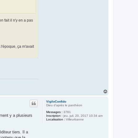
fait il n'y en a pas
 l'époque, ça m'avait
H
a
u
VigiloConfido
t
Dieu d'après le panthéon
Messages :
3781
ment y a plusieurs
Inscription :
jeu. juil. 20, 2017 10:34 am
Localisation :
Villeurbanne
teur tiers. Il a
contenu que la