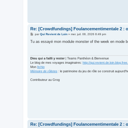
Re: [Crowdfundings] Foulancementimentale 2 : on 
M
par
Qui Revient de Loin
»
mer. juil. 08, 2026 8:49 pm
e
s
Tu as essayé mon module monster of the week en mode b
s
a
g
e
Dieu qui a failli y rester
| Teams Panthéon & Bienvenue
Le blog de mes voyages imaginaires:
http://qui.revient.de.loin.blog.free.
Mon
Itchio
Mémoire de rôlistes
: le patrimoine du jeu de rôle se construit aujourd'h
Contributeur au Grog
Re: [Crowdfundings] Foulancementimentale 2 : on 