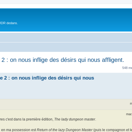
 JDR dedans.
: on nous inflige des désirs qui nous affligent.
548 m
2 : on nous inflige des désirs qui nous
m
mar.
tères c'est dans la première édition,
The lady dungeon master
.
u en ma possession est
Return of the lazy Dungeon Master
(puis le compagnon et l