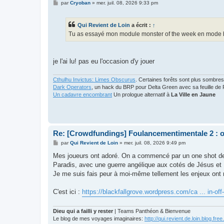
M
par
Cryoban
»
mer. juil. 08, 2026 9:33 pm
e
s
s
Qui Revient de Loin
a écrit :
↑
a
g
Tu as essayé mon module monster of the week en mode 
e
je l'ai lu! pas eu l'occasion d'y jouer
Cthulhu Invictus: Limes Obscurus
. Certaines forêts sont plus sombres
Dark Operators
, un hack du BRP pour Delta Green avec sa feuille de 
Un cadavre encombrant
Un prologue alternatif à
La Ville en Jaune
Re: [Crowdfundings] Foulancementimentale 2 : on 
M
par
Qui Revient de Loin
»
mer. juil. 08, 2026 9:49 pm
e
s
Mes joueurs ont adoré. On a commencé par un one shot de 
s
Paradis, avec une guerre angélique aux cotés de Jésus et
a
g
Je me suis fais peur à moi-même tellement les enjeux ont 
e
C'est ici :
https://blackfallgrove.wordpress.com/ca ... in-off
Dieu qui a failli y rester
| Teams Panthéon & Bienvenue
Le blog de mes voyages imaginaires:
http://qui.revient.de.loin.blog.free.