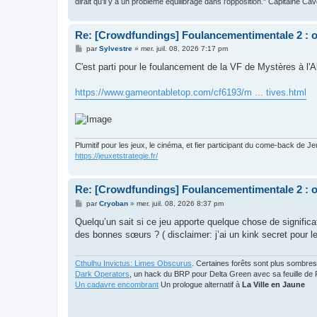
dirait qu'il y a un problème équilibrage dans l'opposition." Capitaine Ca
Re: [Crowdfundings] Foulancementimentale 2 : on 
M
par
Sylvestre
»
mer. juil. 08, 2026 7:17 pm
e
s
C'est parti pour le foulancement de la VF de Mystères à 
s
a
g
https://www.gameontabletop.com/cf6193/m ... tives.html
e
Plumitif pour les jeux, le cinéma, et fier participant du come-back de Je
https://jeuxetstrategie.fr/
Re: [Crowdfundings] Foulancementimentale 2 : on 
M
par
Cryoban
»
mer. juil. 08, 2026 8:37 pm
e
s
Quelqu’un sait si ce jeu apporte quelque chose de signific
s
des bonnes sœurs ? ( disclaimer: j’ai un kink secret pour 
a
g
e
Cthulhu Invictus: Limes Obscurus
. Certaines forêts sont plus sombres
Dark Operators
, un hack du BRP pour Delta Green avec sa feuille de 
Un cadavre encombrant
Un prologue alternatif à
La Ville en Jaune