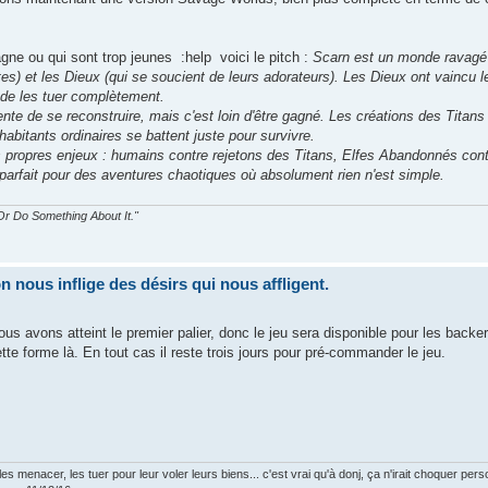
ne ou qui sont trop jeunes :help voici le pitch :
Scarn est un monde ravagé 
tes) et les Dieux (qui se soucient de leurs adorateurs). Les Dieux ont vaincu l
de les tuer complètement.
te de se reconstruire, mais c'est loin d'être gagné. Les créations des Titans
 habitants ordinaires se battent juste pour survivre.
rs propres enjeux : humains contre rejetons des Titans, Elfes Abandonnés cont
parfait pour des aventures chaotiques où absolument rien n'est simple.
r Do Something About It."
nous inflige des désirs qui nous affligent.
ous avons atteint le premier palier, donc le jeu sera disponible pour les backer
te forme là. En tout cas il reste trois jours pour pré-commander le jeu.
s menacer, les tuer pour leur voler leurs biens... c'est vrai qu'à donj, ça n'irait choquer pers