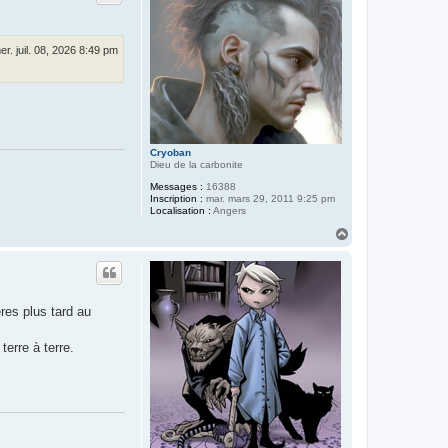
e
r
Q
u
er. juil. 08, 2026 8:49 pm
i
R
e
v
i
e
n
t
d
Cryoban
e
Dieu de la carbonite
L
Messages :
16388
o
Inscription :
mar. mars 29, 2011 9:25 pm
i
Localisation :
Angers
n
H
a
u
t
es plus tard au
erre à terre.