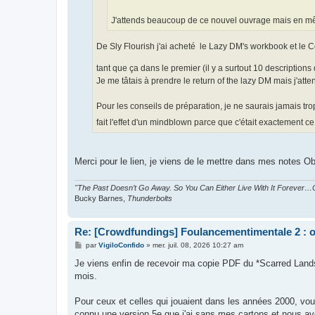
J'attends beaucoup de ce nouvel ouvrage mais en mêm
De Sly Flourish j'ai acheté le Lazy DM's workbook et le 
tant que ça dans le premier (il y a surtout 10 descriptions 
Je me tâtais à prendre le return of the lazy DM mais j'atte
Pour les conseils de préparation, je ne saurais jamais tro
fait l'effet d'un mindblown parce que c'était exactement 
Merci pour le lien, je viens de le mettre dans mes notes Ob
"The Past Doesn’t Go Away. So You Can Either Live With It Forever…O
Bucky Barnes,
Thunderbolts
Re: [Crowdfundings] Foulancementimentale 2 : on 
M
par
VigiloConfido
»
mer. juil. 08, 2026 10:27 am
e
s
Je viens enfin de recevoir ma copie PDF du *Scarred Lands 
s
mois.
a
g
e
Pour ceux et celles qui jouaient dans les années 2000, vou
connu une version 5e que j'ai sans mes cartons et nous a