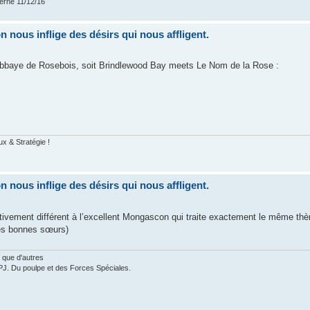
verne 11/12/16
nous inflige des désirs qui nous affligent.
l'Abbaye de Rosebois, soit Brindlewood Bay meets Le Nom de la Rose :
ux & Stratégie !
nous inflige des désirs qui nous affligent.
ativement différent à l’excellent Mongascon qui traite exactement le même th
les bonnes sœurs)
 que d'autres
PJ. Du poulpe et des Forces Spéciales.