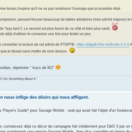
e temps j'espère qu'il ne va pas remplacer l'ouvrage que je possède déjà.
Companion, pensant trouver beaucoup de tables aléatoires (mon pêché mignon) et en 
de "lazy lairs"). Le second est plus fourni de ce côté et bien plus varié.
nds déjà d'utiliser le comanion une fois pour tester un peu.
p conseiller la lecture de cet article de PTGPTB :
https://ptgptb.fr/la-methode-3-3-3
A
ce que je faisais sans mettre de nom dessus.
sidian, répertoire " trucs de MJ"
r Do Something About It."
nous inflige des désirs qui nous affligent.
Player's Guide* pour Savage Worlds :wub:qui avait fait l'objet d'un foulance
s connaissez déjà ce décor de campagne fait initalement pour D&D 3 par un édi
vons maintenant une version Savage Worlds, bien plus complète en terme de 