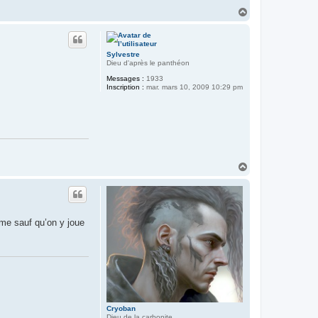
H
a
u
t
Sylvestre
Dieu d'après le panthéon
Messages :
1933
Inscription :
mar. mars 10, 2009 10:29 pm
H
a
u
t
ème sauf qu’on y joue
Cryoban
Dieu de la carbonite