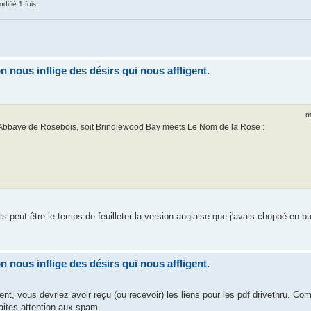
difié 1 fois.
nous inflige des désirs qui nous affligent.
m
 l'Abbaye de Rosebois, soit Brindlewood Bay meets Le Nom de la Rose :
s peut-être le temps de feuilleter la version anglaise que j'avais choppé en 
nous inflige des désirs qui nous affligent.
t, vous devriez avoir reçu (ou recevoir) les liens pour les pdf drivethru. C
aites attention aux spam.