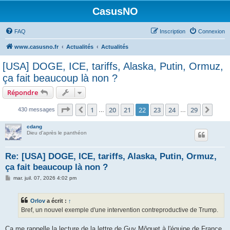
CasusNO
FAQ
Inscription
Connexion
www.casusno.fr
Actualités
Actualités
[USA] DOGE, ICE, tariffs, Alaska, Putin, Ormuz,
ça fait beaucoup là non ?
Répondre
Page
22
sur
29
1
20
21
22
23
24
29
Précédent
Suiv
430 messages
…
…
cdang
Dieu d'après le panthéon
Re: [USA] DOGE, ICE, tariffs, Alaska, Putin, Ormuz,
ça fait beaucoup là non ?
M
mar. juil. 07, 2026 4:02 pm
e
s
s
Orlov
a écrit :
↑
a
g
Bref, un nouvel exemple d'une intervention contreproductive de Trump.
e
Ça me rappelle la lecture de la lettre de Guy Môquet à l'équipe de France