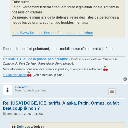
Entre autre
Le gouvernement federal attaquera toute legislation locale, limitant la
possession d'armes.
De même, le ministere de la defense, retire des listes de personnes a
risque les vétérans, soufrant de troubles mentaux
https://www.lexpress.fr/monde/amerique/ ... irect=true
Didon, disruptif et polarisant, ptett mobilisateur d'électorat à thème.
Dr Hiatus, Dieu de la phase pas créative
-
Professeur émérite de l'Université
Opaque du Fort Curieux, Pape discordien refroqué.
Mes infocerises poussent désormais le jeudi ici, et on peut les retrouver
sur un blog dédié
(yen a beaucoup plus).
Florentbzh
Dieu d'après le panthéon
Re: [USA] DOGE, ICE, tariffs, Alaska, Putin, Ormuz, ça fait
beaucoup là non ?
M
mer. juil. 08, 2026 9:16 am
e
s
s
Deimoss
a écrit :
↑
a