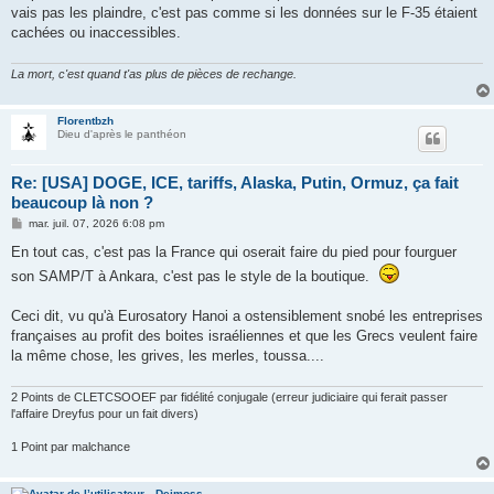
vais pas les plaindre, c'est pas comme si les données sur le F-35 étaient
cachées ou inaccessibles.
La mort, c'est quand t'as plus de pièces de rechange.
Florentbzh
Dieu d'après le panthéon
Re: [USA] DOGE, ICE, tariffs, Alaska, Putin, Ormuz, ça fait
beaucoup là non ?
M
mar. juil. 07, 2026 6:08 pm
e
s
En tout cas, c'est pas la France qui oserait faire du pied pour fourguer
s
son SAMP/T à Ankara, c'est pas le style de la boutique.
a
g
e
Ceci dit, vu qu'à Eurosatory Hanoi a ostensiblement snobé les entreprises
françaises au profit des boites israéliennes et que les Grecs veulent faire
la même chose, les grives, les merles, toussa....
2 Points de CLETCSOOEF par fidélité conjugale (erreur judiciaire qui ferait passer
l'affaire Dreyfus pour un fait divers)
1 Point par malchance
Deimoss