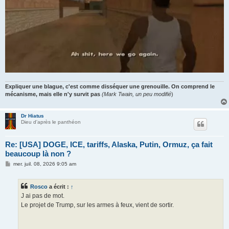
Expliquer une blague, c'est comme disséquer une grenouille. On comprend le
mécanisme, mais elle n'y survit pas
(Mark Twain, un peu modifié
)
Dr Hiatus
Dieu d'après le panthéon
Re: [USA] DOGE, ICE, tariffs, Alaska, Putin, Ormuz, ça fait
beaucoup là non ?
M
mer. juil. 08, 2026 9:05 am
e
s
s
Rosco
a écrit :
↑
a
g
J ai pas de mot.
e
Le projet de Trump, sur les armes à feux, vient de sortir.