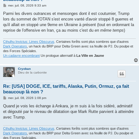
M
mer. juil. 08, 2026 9:33 am
e
s
Parmi les divers outrances et mensonges dont il est coutumier, Trump
s
lors du sommet de l'OTAN s'est encore vanté d'avoir stoppé 8 guerres et
a
g
qu'il allait en stoppé une 9eme en Ukraine à présent (tout en ordonnant la
e
reprise de l'offensive en Iran, ça au moins c'est du
en même temps
)
Cthulhu Invictus: Limes Obscurus
. Certaines forêts sont plus sombres que d'autres
Dark Operators
, un hack du BRP pour Delta Green avec sa feuille de PJ. Du poulpe et
des Forces Spéciales.
Un cadavre encombrant
Un prologue alternatif à
La Ville en Jaune
Cryoban
Dieu de la carbonite
Re: [USA] DOGE, ICE, tariffs, Alaska, Putin, Ormuz, ça fait
beaucoup là non ?
M
mer. juil. 08, 2026 1:08 pm
e
s
Quand je vois les échange à Ankara, je m suis à la fois sidéré, admiratif
s
et dégouté par le niveau de dilatation que Mark Rutte parvient à atteindre
a
g
avec Trump.
e
Cthulhu Invictus: Limes Obscurus
. Certaines forêts sont plus sombres que d'autres
Dark Operators
, un hack du BRP pour Delta Green avec sa feuille de PJ. Du poulpe et
des Forces Spéciales.