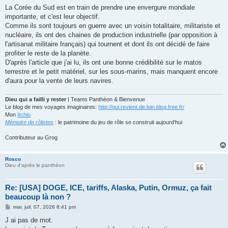
s
La Corée du Sud est en train de prendre une envergure mondiale
s
importante, et c'est leur objectif.
a
g
Comme ils sont toujours en guerre avec un voisin totalitaire, militariste et
e
nucléaire, ils ont des chaines de production industrielle (par opposition à
l'artisanat militaire français) qui tournent et dont ils ont décidé de faire
profiter le reste de la planète.
D'après l'article que j'ai lu, ils ont une bonne crédibilité sur le matos
terrestre et le petit matériel, sur les sous-marins, mais manquent encore
d'aura pour la vente de leurs navires.
Dieu qui a failli y rester
| Teams Panthéon & Bienvenue
Le blog de mes voyages imaginaires:
http://qui.revient.de.loin.blog.free.fr/
Mon
Itchio
Mémoire de rôlistes
: le patrimoine du jeu de rôle se construit aujourd'hui
Contributeur au Grog
Rosco
Dieu d'après le panthéon
Re: [USA] DOGE, ICE, tariffs, Alaska, Putin, Ormuz, ça fait
beaucoup là non ?
M
mar. juil. 07, 2026 8:41 pm
e
s
J ai pas de mot.
s