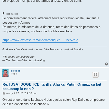
Le projet de Trump, sur les armes à feux, vient de sortir.
a
g
e
Entre autre
Le gouvernement federal attaquera toute legislation locale, limitant la
possession d'armes.
De même, le ministere de la defense, retire des listes de personnes a
risque les vétérans, soufrant de troubles mentaux
https://www.lexpress.fr/monde/amerique/ ... irect=true
Gork est
« brutal mè ruzé »
et son frère Mork est
« ruzé mè brutal »
‘If in doubt, serve more ale.’
— First lesson of the rites of healing
eskhiss
Pape
Re: [USA] DOGE, ICE, tariffs, Alaska, Putin, Ormuz, ça fait
beaucoup là non ?
M
mar. juil. 07, 2026 9:33 pm
e
s
On est encore dans la phase 4 des cycles selon Ray Dalio et on prépare
s
déjà les conditions de la phase 6 ...
a
g