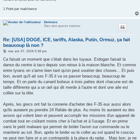
1 Point par malchance
Deimoss
Dieu des spaces marines
Re: [USA] DOGE, ICE, tariffs, Alaska, Putin, Ormuz, ça fait
beaucoup là non ?
M
mar. juil. 07, 2026 5:38 pm
e
s
Ca faisait un moment que c'était dans les tuyaux. Erdogan faisait la
s
danse du ventre à taco depuis son retour à la maison blanche. Et comme
a
g
entre tyrans on s'aime bien tant qu'on peut soutirer des choses... Et puis
e
bon, avant qu'il ait ses F-35 il va se passer beaucoup, beaucoup de
temps. Et on parle du canard boiteux à trois pattes dont chacune est de
taille différente qui a un œil qui dit merde à l'autre et dont une aile est
collée sur la tête.
Après, les grecs ont fait la connerie d'acheter des F-35 eux aussi alors
qu'ils auraient pu prendre 24 Rafale de plus. Au moins ils auraient eu des
avions qui volent bien et peuvent accomplir les missions d'un appareil de
combat tout en coûtant moins cher à l'achat et à l'usage. Et en prime
sans le petit malware qui permet de brider l'avion sur commande ou le
maintenir au sol. Bon, après le brider ou le coller au sol quand le coucou
ne peut rien faire et a un contrepoids à la place du radar... Mais bon, je ne