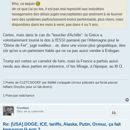
g
Rho, ce taquin
e
de ce que j'ai pu lire, il est pas mal reproché aux industries
hexagonales des délais jugés inacceptables qui amènent à se tourner
vers des systèmes parfois/souvent moins performants, plus chers, mais
disponibles dans les mois à venir, pas dans 4 ou 5 ans.
Certes, mais dans le cas du "bouclier d'Achille", la Grèce a
volontairement tourné le dos à l'ESSI parrainé par l'Allemagne pour le
"Dôme de Fer", jugé meilleur....et, dans une vision plus géopolitique, être
sûr qu'on a un partenaire fiable qui ne va pas aussi vendre à Erdogan.
Trump est certes un camelot de foire, mais la France a parfois aussi
vendu aux deux parties en présence, cf les Mirage, à l'époque, au M.O.
2 Points de CLETCSOOEF par fidélité conjugale (erreur judiciaire qui ferait passer
l'affaire Dreyfus pour un fait divers)
1 Point par malchance
Cryoban
Dieu de la carbonite
Re: [USA] DOGE, ICE, tariffs, Alaska, Putin, Ormuz, ça fait
beaucoup là non ?