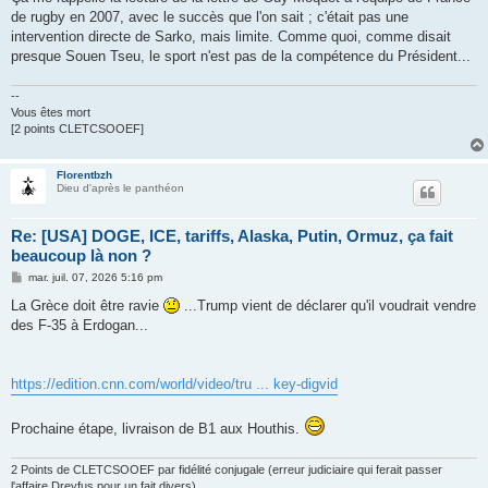
de rugby en 2007, avec le succès que l'on sait ; c'était pas une
intervention directe de Sarko, mais limite. Comme quoi, comme disait
presque Souen Tseu, le sport n'est pas de la compétence du Président...
--
Vous êtes mort
[2 points CLETCSOOEF]
Florentbzh
Dieu d'après le panthéon
Re: [USA] DOGE, ICE, tariffs, Alaska, Putin, Ormuz, ça fait
beaucoup là non ?
M
mar. juil. 07, 2026 5:16 pm
e
s
La Grèce doit être ravie
...Trump vient de déclarer qu'il voudrait vendre
s
des F-35 à Erdogan...
a
g
e
https://edition.cnn.com/world/video/tru ... key-digvid
Prochaine étape, livraison de B1 aux Houthis.
2 Points de CLETCSOOEF par fidélité conjugale (erreur judiciaire qui ferait passer
l'affaire Dreyfus pour un fait divers)