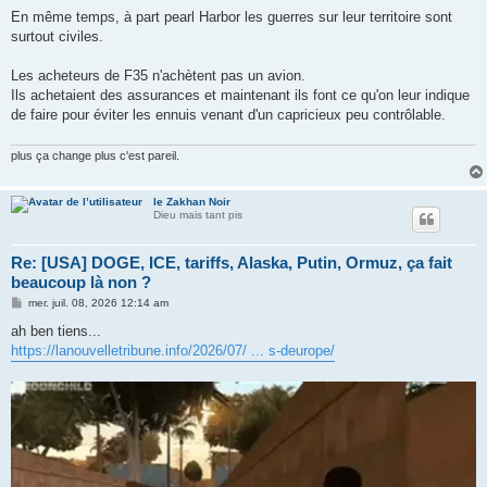
e
En même temps, à part pearl Harbor les guerres sur leur territoire sont
surtout civiles.
Les acheteurs de F35 n'achètent pas un avion.
Ils achetaient des assurances et maintenant ils font ce qu'on leur indique
de faire pour éviter les ennuis venant d'un capricieux peu contrôlable.
plus ça change plus c'est pareil.
le Zakhan Noir
Dieu mais tant pis
Re: [USA] DOGE, ICE, tariffs, Alaska, Putin, Ormuz, ça fait
beaucoup là non ?
M
mer. juil. 08, 2026 12:14 am
e
s
ah ben tiens...
s
https://lanouvelletribune.info/2026/07/ ... s-deurope/
a
g
e