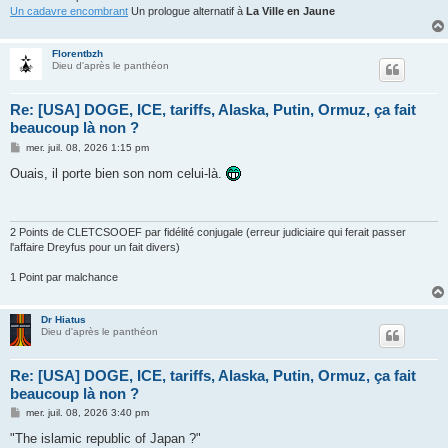
Un cadavre encombrant
Un prologue alternatif à
La Ville en Jaune
Florentbzh
Dieu d'après le panthéon
Re: [USA] DOGE, ICE, tariffs, Alaska, Putin, Ormuz, ça fait
beaucoup là non ?
M
mer. juil. 08, 2026 1:15 pm
e
s
Ouais, il porte bien son nom celui-là.
s
a
g
e
2 Points de CLETCSOOEF par fidélité conjugale (erreur judiciaire qui ferait passer
l'affaire Dreyfus pour un fait divers)
1 Point par malchance
Dr Hiatus
Dieu d'après le panthéon
Re: [USA] DOGE, ICE, tariffs, Alaska, Putin, Ormuz, ça fait
beaucoup là non ?
M
mer. juil. 08, 2026 3:40 pm
e
s
"The islamic republic of Japan ?"
s