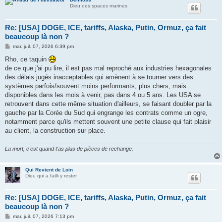
Dieu des spaces marines
Re: [USA] DOGE, ICE, tariffs, Alaska, Putin, Ormuz, ça fait
beaucoup là non ?
M
mar. juil. 07, 2026 6:39 pm
e
s
Rho, ce taquin
s
de ce que j'ai pu lire, il est pas mal reproché aux industries hexagonales
a
g
des délais jugés inacceptables qui amènent à se tourner vers des
e
systèmes parfois/souvent moins performants, plus chers, mais
disponibles dans les mois à venir, pas dans 4 ou 5 ans. Les USA se
retrouvent dans cette même situation d'ailleurs, se faisant doubler par la
gauche par la Corée du Sud qui engrange les contrats comme un ogre,
notamment parce qu'ils mettent souvent une petite clause qui fait plaisir
au client, la construction sur place.
La mort, c'est quand t'as plus de pièces de rechange.
Qui Revient de Loin
Dieu qui a failli y rester
Re: [USA] DOGE, ICE, tariffs, Alaska, Putin, Ormuz, ça fait
beaucoup là non ?
M
mar. juil. 07, 2026 7:13 pm
e