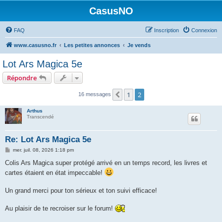
CasusNO
FAQ
Inscription
Connexion
www.casusno.fr
Les petites annonces
Je vends
Lot Ars Magica 5e
Répondre
1
2
Précédent
16 messages
Arthus
Transcendé
Re: Lot Ars Magica 5e
M
mer. juil. 08, 2026 1:18 pm
e
s
Colis Ars Magica super protégé arrivé en un temps record, les livres et
s
cartes étaient en état impeccable!
a
g
e
Un grand merci pour ton sérieux et ton suivi efficace!
Au plaisir de te recroiser sur le forum!