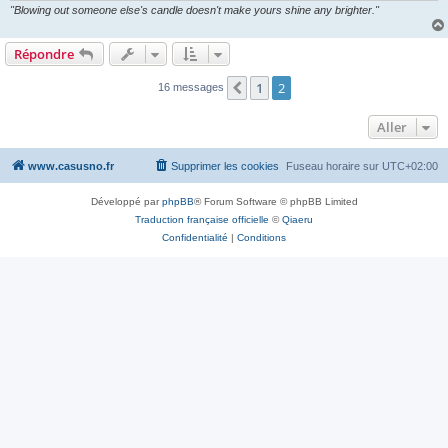
"Blowing out someone else's candle doesn't make yours shine any brighter."
Répondre
1
2
Précédent
16 messages
Aller
www.casusno.fr
Supprimer les cookies
Fuseau horaire sur
UTC+02:00
Développé par
phpBB
® Forum Software © phpBB Limited
Traduction française officielle
©
Qiaeru
Confidentialité
|
Conditions