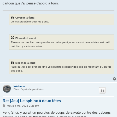
cartoon que j'ai pensé d'abord à toon.
Cryoban a écrit :
Le vrai problème c'est les gens.
Florentbzh a écrit :
J'avoue ne pas bien comprendre ce qu'on peut jouer, mais si cela existe c'est qu'il
doit bien y avoir une raison.
Mildendo a écrit :
Faire du Jdr c'est prendre une voix bizarre et lancer des dés en racontant qu'on tue
des gobs.
kridenow
Dieu d'après le panthéon
Re: [Jeu] Le sphinx à deux fêtes
M
mer. juil. 08, 2026 2:25 pm
e
s
Feng Shui, y aurait un peu plus de coups de savate contre des cyborgs
s