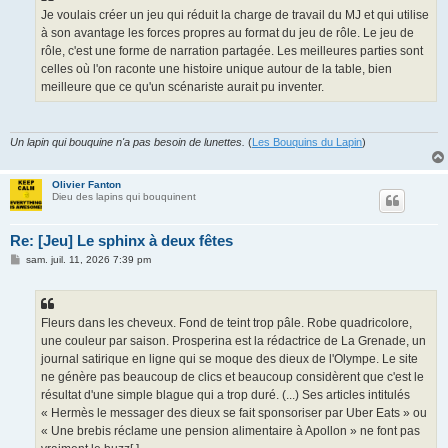
Je voulais créer un jeu qui réduit la charge de travail du MJ et qui utilise
à son avantage les forces propres au format du jeu de rôle. Le jeu de
rôle, c'est une forme de narration partagée. Les meilleures parties sont
celles où l'on raconte une histoire unique autour de la table, bien
meilleure que ce qu'un scénariste aurait pu inventer.
Un lapin qui bouquine n'a pas besoin de lunettes.
(
Les Bouquins du Lapin
)
Olivier Fanton
Dieu des lapins qui bouquinent
Re: [Jeu] Le sphinx à deux fêtes
M
sam. juil. 11, 2026 7:39 pm
e
s
s
a
g
Fleurs dans les cheveux. Fond de teint trop pâle. Robe quadricolore,
e
une couleur par saison. Prosperina est la rédactrice de La Grenade, un
journal satirique en ligne qui se moque des dieux de l'Olympe. Le site
ne génère pas beaucoup de clics et beaucoup considèrent que c'est le
résultat d'une simple blague qui a trop duré. (...) Ses articles intitulés
« Hermès le messager des dieux se fait sponsoriser par Uber Eats » ou
« Une brebis réclame une pension alimentaire à Apollon » ne font pas