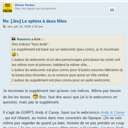
Olivier Fanton
Dieu des lapins qui bouquinent
Re: [Jeu] Le sphinx à deux fêtes
M
ven. juil. 10, 2026 1:02 pm
e
s
s
Ramentu
a écrit :
↑
a
g
Des indices "hors texte" :
e
Le supplément est basé sur un webcomic (peu connu, je le reconnais
).
L'auteur du webcomic et un des personnages principaux du comic ont
les même nom et prénom, habitent la même ville, ...
L'auteur du webcomic est plus connu pour d'autres oeuvres littéraires (à
la base) plus récentes, ou la science joue aussi un rôle central.
L'auteur du supplément est plus connu pour un autre webcomic.
Je reconnais le supplément rien qu'avec ces indices. Même pas besoin
de lire les textes.
Bon, faut dire aussi que j'ai lu le webcomics en
question, mais pas le supplément.
Il s'agit de
GURPS Andy & Casey
, basé sur le webcomics
Andy & Casey
, qui est hilarant, au moins dans mes souvenirs de l'époque. (Je ne vais
même pas regarder de quand ça date, histoire de ne pas prendre un coup