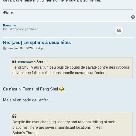
devant une faille multidimensionnelle ouvrant sur l'enfer.
a
g
e
/Pierre
Ramentu
Dieu d'après le panthéon
Re: [Jeu] Le sphinx à deux fêtes
M
mer. juil. 08, 2026 3:04 pm
e
s
s
kridenow
a écrit :
↑
a
g
Feng Shui, y aurait un peu plus de coups de savate contre des cyborgs
e
devant une faille multidimensionnelle ouvrant sur l'enfer.
Ce n'est ni Toons, ni Feng Shui
Mais si on parle de l'enfer ...
Despite the ever changing scenery and random drifting of rock
platforms, there are several significant locations in Hell.
Satan’s Throne