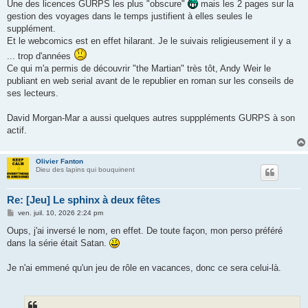
Une des licences GURPS les plus "obscure"
mais les 2 pages sur la
gestion des voyages dans le temps justifient à elles seules le
supplément.
Et le webcomics est en effet hilarant. Je le suivais religieusement il y a
... trop d'années
Ce qui m'a permis de découvrir "the Martian" très tôt, Andy Weir le
publiant en web serial avant de le republier en roman sur les conseils de
ses lecteurs.
David Morgan-Mar a aussi quelques autres supppléments GURPS à son
actif.
Olivier Fanton
Dieu des lapins qui bouquinent
Re: [Jeu] Le sphinx à deux fêtes
M
ven. juil. 10, 2026 2:24 pm
e
s
Oups, j'ai inversé le nom, en effet. De toute façon, mon perso préféré
s
dans la série était Satan.
a
g
e
Je n'ai emmené qu'un jeu de rôle en vacances, donc ce sera celui-là.