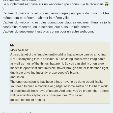
s
Le supplément est basé sur un webcomic (peu connu, je le reconnais
a
g
).
e
L'auteur du webcomic et un des personnages principaux du comic ont les
même nom et prénom, habitent la même ville, ...
L'auteur du webcomic est plus connu pour d'autres oeuvres littéraires (à la
base) plus récentes, ou la science joue aussi un rôle central.
L'auteur du supplément est plus connu pour un autre webcomic.
MAD SCIENCE
A basic tenet of the [supplément] world is that science can do anything.
Not just anything that is possible, but anything that is even imaginable,
as well as most of the things that aren’t. So you can shrink or enlarge
matter, teleport stuff, turn invisible, travel through time or faster than light,
duplicate anything instantly, erase people’s brains,
and so on.
The one restriction is that these things have to be done scientifically.
You need to build a machine or gadget of some sort to do the hard work
of breaking all those laws of nature. And once you’ve broken them, there
will be scientifically logical consequences. You never
get something for nothing.