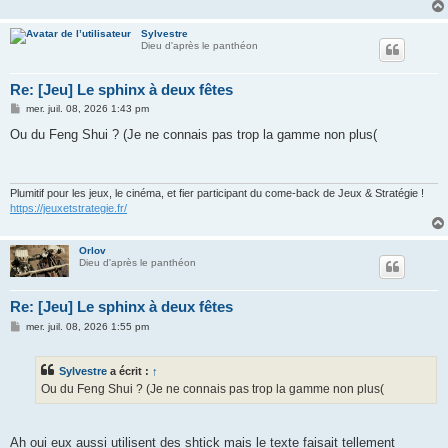
Sylvestre
Dieu d'après le panthéon
Re: [Jeu] Le sphinx à deux fêtes
M
mer. juil. 08, 2026 1:43 pm
e
s
Ou du Feng Shui ? (Je ne connais pas trop la gamme non plus(
s
a
g
e
Plumitif pour les jeux, le cinéma, et fier participant du come-back de Jeux & Stratégie !
https://jeuxetstrategie.fr/
Orlov
Dieu d'après le panthéon
Re: [Jeu] Le sphinx à deux fêtes
M
mer. juil. 08, 2026 1:55 pm
e
s
s
Sylvestre
a écrit :
↑
a
g
Ou du Feng Shui ? (Je ne connais pas trop la gamme non plus(
e
Ah oui eux aussi utilisent des shtick mais le texte faisait tellement