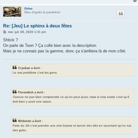
Orlov
Dieu d'après le panthéon
Re: [Jeu] Le sphinx à deux fêtes
M
mer. juil. 08, 2026 1:31 pm
e
s
Shtick ?
s
On parle de Toon ? Ça colle bien avec la description.
a
g
Mais je ne connais pas la gamme, donc ça s'arrêtera là de mon côté.
e
Cryoban a écrit :
Le vrai problème c'est les gens.
Florentbzh a écrit :
J'avoue ne pas bien comprendre ce qu'on peut jouer, mais si cela existe c'est qu'il
doit bien y avoir une raison.
Mildendo a écrit :
Faire du Jdr c'est prendre une voix bizarre et lancer des dés en racontant qu'on tue
des gobs.