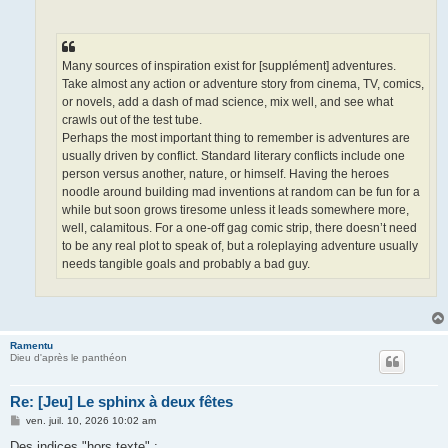
Many sources of inspiration exist for [supplément] adventures.
Take almost any action or adventure story from cinema, TV, comics,
or novels, add a dash of mad science, mix well, and see what
crawls out of the test tube.
Perhaps the most important thing to remember is adventures are
usually driven by conflict. Standard literary conflicts include one
person versus another, nature, or himself. Having the heroes
noodle around building mad inventions at random can be fun for a
while but soon grows tiresome unless it leads somewhere more,
well, calamitous. For a one-off gag comic strip, there doesn’t need
to be any real plot to speak of, but a roleplaying adventure usually
needs tangible goals and probably a bad guy.
Ramentu
Dieu d'après le panthéon
Re: [Jeu] Le sphinx à deux fêtes
M
ven. juil. 10, 2026 10:02 am
e
s
Des indices "hors texte" :