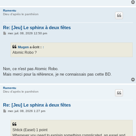
Ramentu
Dieu d'après le panthéon
Re: [Jeu] Le sphinx à deux fêtes
M
mer. juil. 08, 2026 12:50 pm
e
s
s
Mugen
a écrit :
↑
a
g
Atomic Robo ?
e
Non, ce n'est pas Atomic Robo.
Mais merci pour la référence, je ne connaissais pas cette BD.
Ramentu
Dieu d'après le panthéon
Re: [Jeu] Le sphinx à deux fêtes
M
mer. juil. 08, 2026 1:27 pm
e
s
s
a
g
Shtick (Easel) 1 point
e
Whenever you need to explain something complicated, an easel and