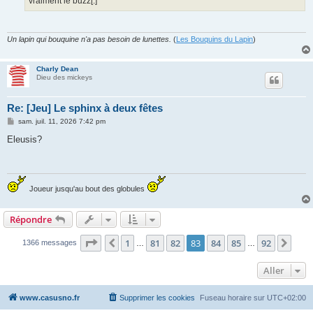
vraiment le buzz[.]
Un lapin qui bouquine n'a pas besoin de lunettes.
(
Les Bouquins du Lapin
)
Charly Dean
Dieu des mickeys
Re: [Jeu] Le sphinx à deux fêtes
M
sam. juil. 11, 2026 7:42 pm
e
s
Eleusis?
s
a
g
e
Joueur jusqu'au bout des globules
Répondre
Page
83
sur
92
1
81
82
83
84
85
92
Précédent
Suiv
1366 messages
…
…
Aller
www.casusno.fr
Supprimer les cookies
Fuseau horaire sur
UTC+02:00