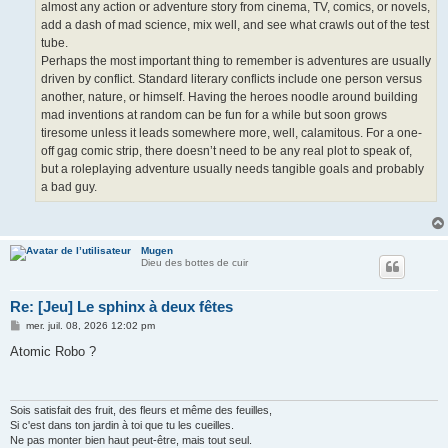
almost any action or adventure story from cinema, TV, comics, or novels,
add a dash of mad science, mix well, and see what crawls out of the test
tube.
Perhaps the most important thing to remember is adventures are usually
driven by conflict. Standard literary conflicts include one person versus
another, nature, or himself. Having the heroes noodle around building
mad inventions at random can be fun for a while but soon grows
tiresome unless it leads somewhere more, well, calamitous. For a one-
off gag comic strip, there doesn’t need to be any real plot to speak of,
but a roleplaying adventure usually needs tangible goals and probably
a bad guy.
Mugen
Dieu des bottes de cuir
Re: [Jeu] Le sphinx à deux fêtes
M
mer. juil. 08, 2026 12:02 pm
e
s
Atomic Robo ?
s
a
g
e
Sois satisfait des fruit, des fleurs et même des feuilles,
Si c'est dans ton jardin à toi que tu les cueilles.
Ne pas monter bien haut peut-être, mais tout seul.