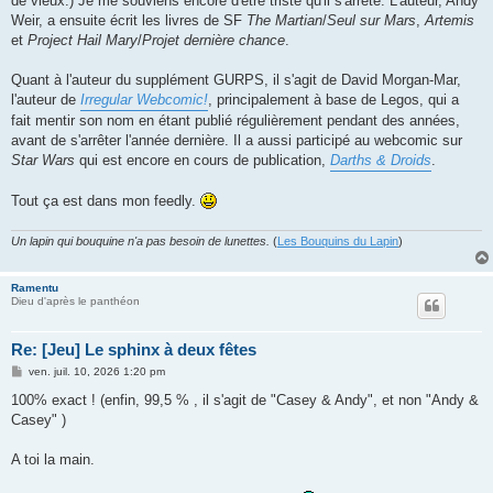
de vieux.) Je me souviens encore d'être triste qu'il s'arrête. L'auteur, Andy
Weir, a ensuite écrit les livres de SF
The Martian
/
Seul sur Mars
,
Artemis
et
Project Hail Mary
/
Projet dernière chance
.
Quant à l'auteur du supplément GURPS, il s'agit de David Morgan-Mar,
l'auteur de
Irregular Webcomic!
, principalement à base de Legos, qui a
fait mentir son nom en étant publié régulièrement pendant des années,
avant de s'arrêter l'année dernière. Il a aussi participé au webcomic sur
Star Wars
qui est encore en cours de publication,
Darths & Droids
.
Tout ça est dans mon feedly.
Un lapin qui bouquine n'a pas besoin de lunettes.
(
Les Bouquins du Lapin
)
Ramentu
Dieu d'après le panthéon
Re: [Jeu] Le sphinx à deux fêtes
M
ven. juil. 10, 2026 1:20 pm
e
s
100% exact ! (enfin, 99,5 % , il s'agit de "Casey & Andy", et non "Andy &
s
Casey" )
a
g
e
A toi la main.