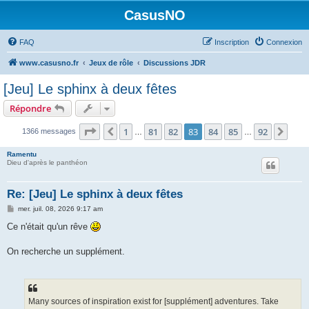
CasusNO
FAQ
Inscription
Connexion
www.casusno.fr
Jeux de rôle
Discussions JDR
[Jeu] Le sphinx à deux fêtes
Répondre
Page
83
sur
92
1
81
82
83
84
85
92
Précédent
Suiv
1366 messages
…
…
Ramentu
Dieu d'après le panthéon
Re: [Jeu] Le sphinx à deux fêtes
M
mer. juil. 08, 2026 9:17 am
e
s
Ce n'était qu'un rêve
s
a
g
On recherche un supplément.
e
Many sources of inspiration exist for [supplément] adventures. Take