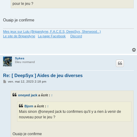
e
pour le jeu ?
Ouaip je confirme
Mes jeux sur Lulu (Brigandyne, F.A.C.E.S, DeepSyx, Sherwood...)
Le site de Brigandyne
La page Facebook
Discord
Sykes
Dieu normand
Re: [ DeepSyx ] Aides de jeu diverses
M
ven. mai 12, 2023 2:18 pm
e
s
s
oneyed jack
a écrit :
↑
a
g
e
Bjorn
a écrit :
↑
Mais sinon @oneyed jack tu confirmes qu'il y a rien à venir de
nouveau pour le jeu ?
Ouaip je confirme