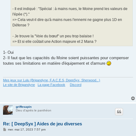
e
- Il est indiqué : "Spécial : à mains nues, le Moine prend les valeurs de
l'épée (*)."
=> Cela veut-il dire qu'à mains nues l'ennemi ne gagne plus 1D en
Défense ?
- Je trouve la "Voie du bœuf" un peu trop balaise !
=> Et si elle coûtait une Action majeure et 2 Mana ?
1- Oui
2- Il faut que les capacités du Moine soient puissantes pour compenser
toutes ses limitations en matière d'équipement et d'armure
Mes jeux sur Lulu (Brigandyne, F.A.C.E.S, DeepSyx, Sherwood...)
Le site de Brigandyne
La page Facebook
Discord
griffesapin
Dieu d'après le panthéon
Re: [ DeepSyx ] Aides de jeu diverses
M
mer. mai 17, 2023 7:57 pm
e