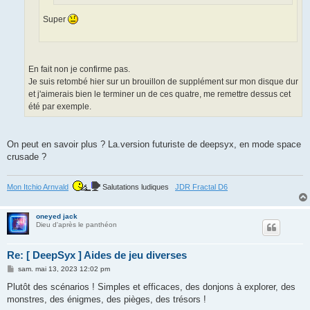
Super
En fait non je confirme pas.
Je suis retombé hier sur un brouillon de supplément sur mon disque dur
et j'aimerais bien le terminer un de ces quatre, me remettre dessus cet
été par exemple.
On peut en savoir plus ? La.version futuriste de deepsyx, en mode space
crusade ?
Mon Itchio Arnvald
Salutations ludiques
JDR Fractal D6
oneyed jack
Dieu d'après le panthéon
Re: [ DeepSyx ] Aides de jeu diverses
M
sam. mai 13, 2023 12:02 pm
e
s
Plutôt des scénarios ! Simples et efficaces, des donjons à explorer, des
s
monstres, des énigmes, des pièges, des trésors !
a
g