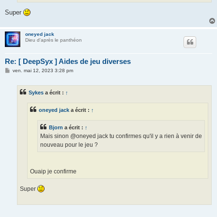
Super
oneyed jack
Dieu d'après le panthéon
Re: [ DeepSyx ] Aides de jeu diverses
M
ven. mai 12, 2023 3:28 pm
e
s
s
Sykes
a écrit :
↑
a
g
e
oneyed jack
a écrit :
↑
Bjorn
a écrit :
↑
Mais sinon @oneyed jack tu confirmes qu'il y a rien à venir de
nouveau pour le jeu ?
Ouaip je confirme
Super