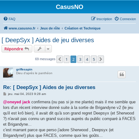
CasusNO
FAQ
Inscription
Connexion
www.casusno.fr
Jeux de rôle
Création et Technique
[ DeepSyx ] Aides de jeu diverses
Répondre
1
2
3
4
5
Précédent
Suivant
69 messages
griffesapin
Dieu d'après le panthéon
Re: [ DeepSyx ] Aides de jeu diverses
M
jeu. mai 04, 2023 9:28 am
e
s
@oneyed jack
confirmera (ou pas si je me plante) mais il me semble que
s
lors d'un récent interview donné suite à la sortie de Brigandyne v2 (le jeu
a
g
qu'il est krô bien), il avait dit qu'à son grand regret Deepsyx (et Sherwood
e
?) n'avait pas connu un grand succès auprès du public comparé à FACES
et Brigandyne...
c'est marrant parce que perso j'adore Sherwood , Deepsyx (et
Brigandyne!) plus que FACES, comme quoi les goûts...