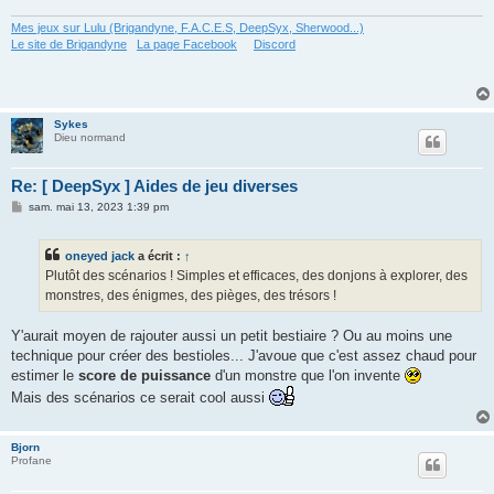
e
Mes jeux sur Lulu (Brigandyne, F.A.C.E.S, DeepSyx, Sherwood...)
Le site de Brigandyne
La page Facebook
Discord
Sykes
Dieu normand
Re: [ DeepSyx ] Aides de jeu diverses
M
sam. mai 13, 2023 1:39 pm
e
s
s
oneyed jack
a écrit :
↑
a
g
Plutôt des scénarios ! Simples et efficaces, des donjons à explorer, des
e
monstres, des énigmes, des pièges, des trésors !
Y'aurait moyen de rajouter aussi un petit bestiaire ? Ou au moins une
technique pour créer des bestioles... J'avoue que c'est assez chaud pour
estimer le
score de puissance
d'un monstre que l'on invente
Mais des scénarios ce serait cool aussi
Bjorn
Profane