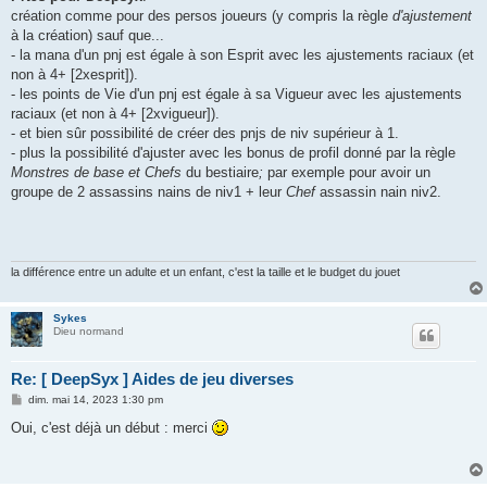
création comme pour des persos joueurs (y compris la règle
d'ajustement
à la création) sauf que...
- la mana d'un pnj est égale à son Esprit avec les ajustements raciaux (et
non à 4+ [2xesprit]).
- les points de Vie d'un pnj est égale à sa Vigueur avec les ajustements
raciaux (et non à 4+ [2xvigueur]).
- et bien sûr possibilité de créer des pnjs de niv supérieur à 1.
- plus la possibilité d'ajuster avec les bonus de profil donné par la règle
Monstres de base et Chefs
du bestiaire
;
par exemple pour avoir un
groupe de 2 assassins nains de niv1 + leur
Chef
assassin nain niv2.
la différence entre un adulte et un enfant, c'est la taille et le budget du jouet
Sykes
Dieu normand
Re: [ DeepSyx ] Aides de jeu diverses
M
dim. mai 14, 2023 1:30 pm
e
s
Oui, c'est déjà un début : merci
s
a
g
e