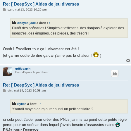
Re: [ DeepSyx ] Aides de jeu diverses
M
sam. mai 13, 2023 10:29 pm
e
s
s
oneyed jack
a écrit :
↑
a
g
Plutôt des scénarios ! Simples et efficaces, des donjons à explorer, des
e
monstres, des énigmes, des pièges, des trésors !
Oooh ! Excellent tout ça ! Vivement cet été !
(et ça me coûte de dire ça car j'aime pas la chaleur !
)
griffesapin
Dieu d'après le panthéon
Re: [ DeepSyx ] Aides de jeu diverses
M
dim. mai 14, 2023 10:58 am
e
s
s
Sykes
a écrit :
↑
a
g
Y'aurait moyen de rajouter aussi un petit bestiaire ?
e
si cela peut t'aider pour créer des PNJs j'ai mis au point cette petite règle
perso pour un scénar dans lequel j'avais besoin d'assassins nains
...
PNJs pour Deepsyx
: