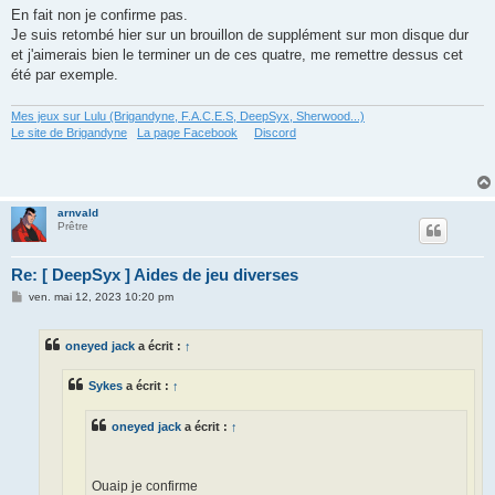
En fait non je confirme pas.
Je suis retombé hier sur un brouillon de supplément sur mon disque dur
et j'aimerais bien le terminer un de ces quatre, me remettre dessus cet
été par exemple.
Mes jeux sur Lulu (Brigandyne, F.A.C.E.S, DeepSyx, Sherwood...)
Le site de Brigandyne
La page Facebook
Discord
arnvald
Prêtre
Re: [ DeepSyx ] Aides de jeu diverses
M
ven. mai 12, 2023 10:20 pm
e
s
s
oneyed jack
a écrit :
↑
a
g
e
Sykes
a écrit :
↑
oneyed jack
a écrit :
↑
Ouaip je confirme