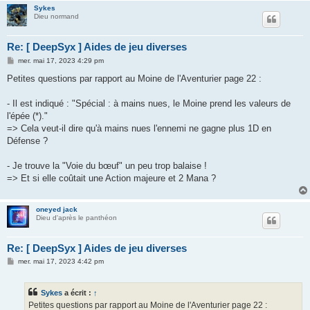
Sykes
Dieu normand
Re: [ DeepSyx ] Aides de jeu diverses
M
mer. mai 17, 2023 4:29 pm
e
s
Petites questions par rapport au Moine de l'Aventurier page 22 :
s
a
g
- Il est indiqué : "Spécial : à mains nues, le Moine prend les valeurs de
e
l'épée (*)."
=> Cela veut-il dire qu'à mains nues l'ennemi ne gagne plus 1D en
Défense ?
- Je trouve la "Voie du bœuf" un peu trop balaise !
=> Et si elle coûtait une Action majeure et 2 Mana ?
oneyed jack
Dieu d'après le panthéon
Re: [ DeepSyx ] Aides de jeu diverses
M
mer. mai 17, 2023 4:42 pm
e
s
s
Sykes
a écrit :
↑
a
g
Petites questions par rapport au Moine de l'Aventurier page 22 :