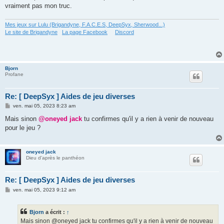
vraiment pas mon truc.
Mes jeux sur Lulu (Brigandyne, F.A.C.E.S, DeepSyx, Sherwood...)
Le site de Brigandyne
La page Facebook
Discord
Bjorn
Profane
Re: [ DeepSyx ] Aides de jeu diverses
M
ven. mai 05, 2023 8:23 am
e
s
Mais sinon
@oneyed jack
tu confirmes qu'il y a rien à venir de nouveau
s
pour le jeu ?
a
g
e
oneyed jack
Dieu d'après le panthéon
Re: [ DeepSyx ] Aides de jeu diverses
M
ven. mai 05, 2023 9:12 am
e
s
s
Bjorn
a écrit :
↑
a
g
Mais sinon @oneyed jack tu confirmes qu'il y a rien à venir de nouveau