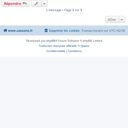
Répondre
1 message • Page
1
sur
1
Aller
www.casusno.fr
Supprimer les cookies
Fuseau horaire sur
UTC+02:00
Développé par
phpBB
® Forum Software © phpBB Limited
Traduction française officielle
©
Qiaeru
Confidentialité
|
Conditions