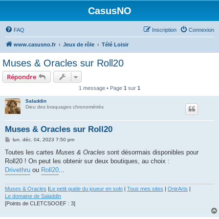
CasusNO
FAQ
Inscription
Connexion
www.casusno.fr
Jeux de rôle
Télé Loisir
Muses & Oracles sur Roll20
Répondre
1 message • Page
1
sur
1
Saladdin
Dieu des braquages chronométrés
Muses & Oracles sur Roll20
M
lun. déc. 04, 2023 7:50 pm
e
s
Toutes les cartes
Muses & Oracles
sont désormais disponibles pour
s
Roll20 ! On peut les obtenir sur deux boutiques, au choix :
a
g
Drivethru
ou
Roll20
...
e
Muses & Oracles
|
Le petit guide du joueur en solo
|
Tous mes sites
|
OnirArts
|
Le domaine de Saladdin
[Points de CLETCSOOEF : 3]