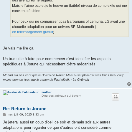
des aventures héroiques.
Mais je l'aime bcp et je le trouve un (faible) niveau de complexité qui me
convient très bien.
Pour ceux qui ne connaissent pas Barbarians of Lemuria, LG avait une
chouette adaptation pour un univers SF: Mahamoth (
en telechargement gratuit
)
Je vais me lire ça.
Un truc utile à faire pour commencer c'est identifier les aspects
spécifiques à Jorune qui nécessitent d'être mécanisés.
Mozart n'a pas écrit que le Boléro de Ravel. Mais aussi plein d'autres trucs beaucoup
moins connus (comme le canon de Pachelbel). - Le Grümph
tauther
Dieu des animaux qui bavent
Re: Return to Jorune
M
mer. juil. 09, 2025 3:33 pm
e
s
Je jeterai aussi un coup d'oeil ce soir et demain soir aux autres
s
adaptations pour regarder ce que d'autres ont considéré comme
a
g