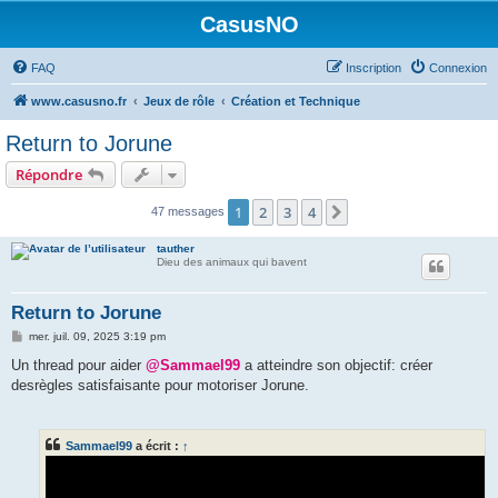
CasusNO
FAQ
Inscription
Connexion
www.casusno.fr
Jeux de rôle
Création et Technique
Return to Jorune
Répondre
1
2
3
4
Suivant
47 messages
tauther
Dieu des animaux qui bavent
Return to Jorune
M
mer. juil. 09, 2025 3:19 pm
e
s
Un thread pour aider
@Sammael99
a atteindre son objectif: créer
s
desrègles satisfaisante pour motoriser Jorune.
a
g
e
Sammael99
a écrit :
↑