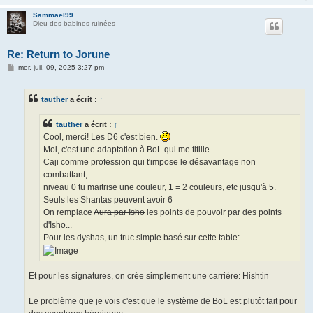
Sammael99
Dieu des babines ruinées
Re: Return to Jorune
M
mer. juil. 09, 2025 3:27 pm
e
s
s
tauther
a écrit :
↑
a
g
e
tauther
a écrit :
↑
Cool, merci! Les D6 c'est bien.
Moi, c'est une adaptation à BoL qui me titille.
Caji comme profession qui t'impose le désavantage non
combattant,
niveau 0 tu maitrise une couleur, 1 = 2 couleurs, etc jusqu'à 5.
Seuls les Shantas peuvent avoir 6
On remplace
Aura par Isho
les points de pouvoir par des points
d'Isho...
Pour les dyshas, un truc simple basé sur cette table:
Et pour les signatures, on crée simplement une carrière: Hishtin
Le problème que je vois c'est que le système de BoL est plutôt fait pour