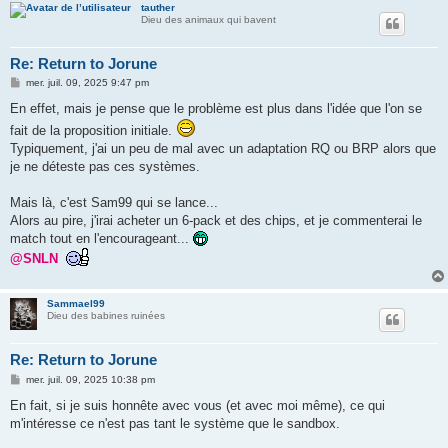
tauther
Dieu des animaux qui bavent
Re: Return to Jorune
M
mer. juil. 09, 2025 9:47 pm
e
s
En effet, mais je pense que le problème est plus dans l'idée que l'on se
s
fait de la proposition initiale.
a
g
Typiquement, j'ai un peu de mal avec un adaptation RQ ou BRP alors que
e
je ne déteste pas ces systèmes.
Mais là, c'est Sam99 qui se lance...
Alors au pire, j'irai acheter un 6-pack et des chips, et je commenterai le
match tout en l'encourageant...
@SNLN
Sammael99
Dieu des babines ruinées
Re: Return to Jorune
M
mer. juil. 09, 2025 10:38 pm
e
s
En fait, si je suis honnête avec vous (et avec moi même), ce qui
s
m'intéresse ce n'est pas tant le système que le sandbox.
a
g