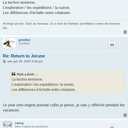
s
La techno terrienne,
s
L'exploration / les expéditions / la survie,
a
g
Les différences d’échelle entre créatures.
e
All things are true. God's an Astronaut. Oz is Over the Rainbow, and Midian is where the monsters
live.
grimthot
Cardinal
Re: Return to Jorune
M
mer. juil. 09, 2025 5:43 pm
e
s
s
Pyth
a écrit :
↑
a
g
La techno terrienne,
e
L'exploration / les expéditions / la survie,
Les différences d’échelle entre créatures.
Le year zero engine pourrait coller je pense, je vais y réfléchir pendant les
vacances.
cdang
Dieu d'après le panthéon