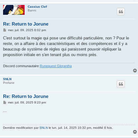
Cassius Clef
Banni
Re: Return to Jorune
M
mer. juil. 09, 2025 8:02 pm
e
s
C'est surtout la magie qui pose une difficulté particulière, non ? Pour le
s
reste, on a affaire à des caractéristiques et des compétences et il y a
a
g
beaucoup de système de règles qui paraissent pouvoir répliquer la
e
proposition initiale en s'en tenant plus ou moins près.
Discord communautaire
Runequest Glorantha
SNLN
Profane
Re: Return to Jorune
M
mer. juil. 09, 2025 9:23 pm
e
s
...
s
a
g
e
Dernière modification par
SNLN
le lun. juil. 14, 2025 10:32 pm, modifié 8 fois.