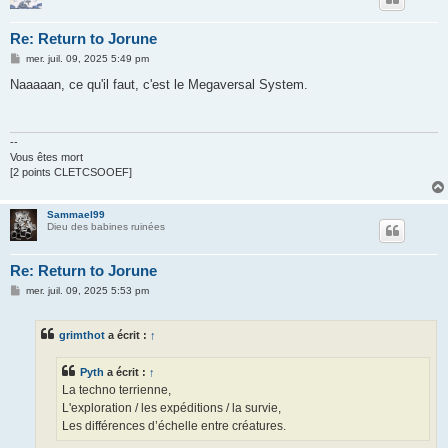
Re: Return to Jorune
M
mer. juil. 09, 2025 5:49 pm
e
s
Naaaaan, ce qu'il faut, c'est le Megaversal System.
s
a
g
e
--
Vous êtes mort
[2 points CLETCSOOEF]
Sammael99
Dieu des babines ruinées
Re: Return to Jorune
M
mer. juil. 09, 2025 5:53 pm
e
s
s
grimthot
a écrit :
↑
a
g
e
Pyth
a écrit :
↑
La techno terrienne,
L'exploration / les expéditions / la survie,
Les différences d’échelle entre créatures.