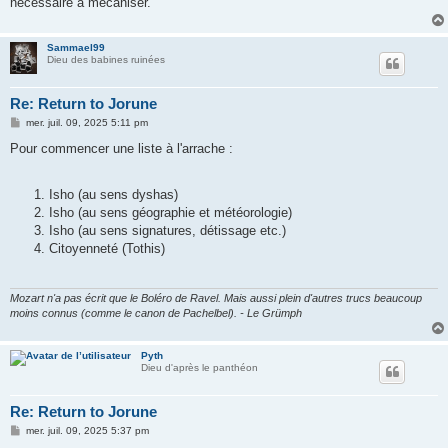
nécessaire à mécaniser.
e
Sammael99
Dieu des babines ruinées
Re: Return to Jorune
M
mer. juil. 09, 2025 5:11 pm
e
s
Pour commencer une liste à l'arrache :
s
a
g
Isho (au sens dyshas)
e
Isho (au sens géographie et météorologie)
Isho (au sens signatures, détissage etc.)
Citoyenneté (Tothis)
Mozart n'a pas écrit que le Boléro de Ravel. Mais aussi plein d'autres trucs beaucoup
moins connus (comme le canon de Pachelbel). - Le Grümph
Pyth
Dieu d'après le panthéon
Re: Return to Jorune
M
mer. juil. 09, 2025 5:37 pm
e