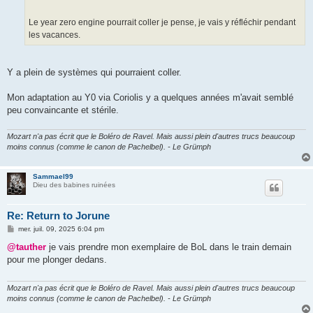
Le year zero engine pourrait coller je pense, je vais y réfléchir pendant
les vacances.
Y a plein de systèmes qui pourraient coller.
Mon adaptation au Y0 via Coriolis y a quelques années m'avait semblé
peu convaincante et stérile.
Mozart n'a pas écrit que le Boléro de Ravel. Mais aussi plein d'autres trucs beaucoup
moins connus (comme le canon de Pachelbel). - Le Grümph
Sammael99
Dieu des babines ruinées
Re: Return to Jorune
M
mer. juil. 09, 2025 6:04 pm
e
s
@tauther
je vais prendre mon exemplaire de BoL dans le train demain
s
pour me plonger dedans.
a
g
e
Mozart n'a pas écrit que le Boléro de Ravel. Mais aussi plein d'autres trucs beaucoup
moins connus (comme le canon de Pachelbel). - Le Grümph