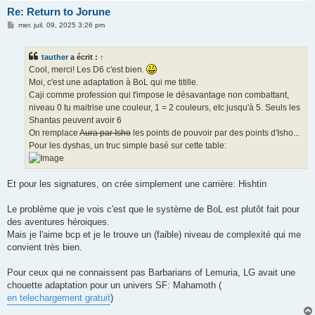
Re: Return to Jorune
M
mer. juil. 09, 2025 3:26 pm
e
s
s
tauther
a écrit :
↑
a
g
Cool, merci! Les D6 c'est bien.
e
Moi, c'est une adaptation à BoL qui me titille.
Caji comme profession qui t'impose le désavantage non combattant,
niveau 0 tu maitrise une couleur, 1 = 2 couleurs, etc jusqu'à 5. Seuls les
Shantas peuvent avoir 6
On remplace
Aura par Isho
les points de pouvoir par des points d'Isho...
Pour les dyshas, un truc simple basé sur cette table:
Et pour les signatures, on crée simplement une carrière: Hishtin
Le problème que je vois c'est que le système de BoL est plutôt fait pour
des aventures héroiques.
Mais je l'aime bcp et je le trouve un (faible) niveau de complexité qui me
convient très bien.
Pour ceux qui ne connaissent pas Barbarians of Lemuria, LG avait une
chouette adaptation pour un univers SF: Mahamoth (
en telechargement gratuit
)