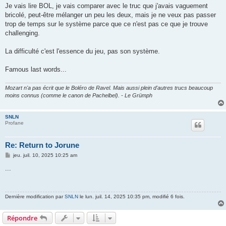
e
Je vais lire BOL, je vais comparer avec le truc que j'avais vaguement
bricolé, peut-être mélanger un peu les deux, mais je ne veux pas passer
trop de temps sur le système parce que ce n'est pas ce que je trouve
challenging.
La difficulté c'est l'essence du jeu, pas son système.
Famous last words...
Mozart n'a pas écrit que le Boléro de Ravel. Mais aussi plein d'autres trucs beaucoup
moins connus (comme le canon de Pachelbel). - Le Grümph
SNLN
Profane
Re: Return to Jorune
M
jeu. juil. 10, 2025 10:25 am
e
s
...
s
a
g
e
Dernière modification par
SNLN
le lun. juil. 14, 2025 10:35 pm, modifié 6 fois.
Répondre