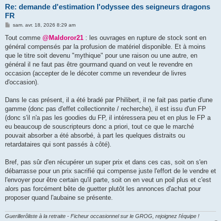
Re: demande d'estimation l'odyssee des seigneurs dragons
FR
M
sam. avr. 18, 2026 8:29 am
e
s
Tout comme
@Maldoror21
: les ouvrages en rupture de stock sont en
s
général compensés par la profusion de matériel disponible. Et à moins
a
g
que le titre soit devenu "mythique" pour une raison ou une autre, en
e
général il ne faut pas être gourmand quand on veut le revendre en
occasion (accepter de le décoter comme un revendeur de livres
d'occasion).
Dans le cas présent, il a été bradé par Philibert, il ne fait pas partie d'une
gamme (donc pas d'effet collectionnite / recherche), il est issu d'un FP
(donc s'il n'a pas les goodies du FP, il intéressera peu et en plus le FP a
eu beaucoup de souscripteurs donc a priori, tout ce que le marché
pouvait absorber a été absorbé, à part les quelques distraits ou
retardataires qui sont passés à côté).
Bref, pas sûr d'en récupérer un super prix et dans ces cas, soit on s'en
débarrasse pour un prix sacrifié qui compense juste l'effort de le vendre et
l'envoyer pour être certain qu'il parte, soit on en veut un poil plus et c'est
alors pas forcément bête de guetter plutôt les annonces d'achat pour
proposer quand l'aubaine se présente.
Guerillerôliste à la retraite - Ficheur occasionnel sur le GROG, rejoignez l'équipe !