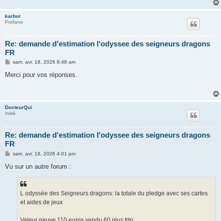
karbur
Profane
Re: demande d'estimation l'odyssee des seigneurs dragons
FR
M
sam. avr. 18, 2026 8:48 am
e
s
Merci pour vos réponses.
s
a
g
e
DocteurQui
Initié
Re: demande d'estimation l'odyssee des seigneurs dragons
FR
M
sam. avr. 18, 2026 4:01 pm
e
s
Vu sur un autre forum :
s
a
g
e
L odyssée des Seigneurs dragons: la totale du pledge avec ses cartes
et aides de jeux
Valeur neuve 110 euros vendu 60 plus fdp