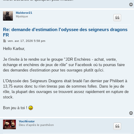
Maldoror21
Mystique
Re: demande d'estimation l'odyssee des seigneurs dragons
FR
M
ven. avr. 17, 2026 5:58 pm
e
s
Hello Karbur,
s
a
g
Je t'invite à te rendre sur le groupe "JDR Enchères - achat, vente,
e
échange et enchères de jeux de rôle" sur Facebook où tu pourras faire
des demandes d'estimation pour tes ouvrages plutôt qu'ici.
L'Odyssée des Seigneurs Dragons était bradé l'an dernier par Philibert à
13,75 euros donc tu n'en tireras pas de sommes folles. Dans le jeu de
rôle, la plupart des ouvrages se trouvent assez rapidement en rupture de
stock.
Bon jeu à toi !
Vociférator
Dieu d'après le panthéon