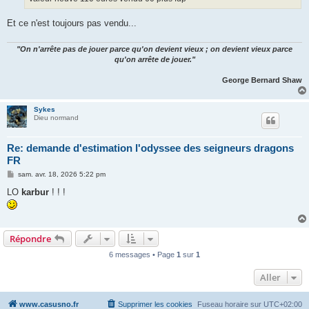
Et ce n'est toujours pas vendu...
"On n'arrête pas de jouer parce qu'on devient vieux ; on devient vieux parce
qu'on arrête de jouer."
George Bernard Shaw
Sykes
Dieu normand
Re: demande d'estimation l'odyssee des seigneurs dragons
FR
M
sam. avr. 18, 2026 5:22 pm
e
s
LO
karbur
! ! !
s
a
g
e
Répondre
6 messages • Page
1
sur
1
Aller
www.casusno.fr
Supprimer les cookies
Fuseau horaire sur
UTC+02:00