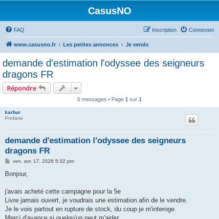
CasusNO
FAQ
Inscription
Connexion
www.casusno.fr
Les petites annonces
Je vends
demande d'estimation l'odyssee des seigneurs
dragons FR
Répondre
6 messages • Page
1
sur
1
karbur
Profane
demande d'estimation l'odyssee des seigneurs
dragons FR
M
ven. avr. 17, 2026 5:32 pm
e
s
Bonjour,
s
a
g
j'avais acheté cette campagne pour la 5e
e
Livre jamais ouvert, je voudrais une estimation afin de le vendre.
Je le vois partout en rupture de stock, du coup je m'interoge.
Merci d'avance si quelqu'un peut m'aider.