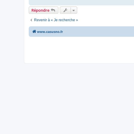
Répondre
Revenir à « Je recherche »
www.casusno.fr