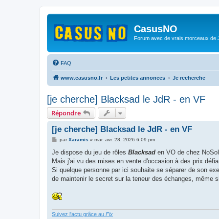
CasusNO
Forum avec de vrais morceaux de
FAQ
www.casusno.fr
Les petites annonces
Je recherche
[je cherche] Blacksad le JdR - en VF
Répondre
[je cherche] Blacksad le JdR - en VF
M
par
Xaramis
»
mar. avr. 28, 2026 6:09 pm
e
s
Je dispose du jeu de rôles
Blacksad
en VO de chez NoSol
s
Mais j'ai vu des mises en vente d'occasion à des prix défiant
a
g
Si quelque personne par ici souhaite se séparer de son ex
e
de maintenir le secret sur la teneur des échanges, même si 
Suivez l'actu grâce au
Fix