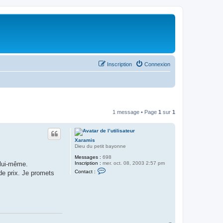
Inscription
Connexion
1 message • Page
1
sur
1
Xaramis
Dieu du petit bayonne
Messages :
698
Inscription :
mer. oct. 08, 2003 2:57 pm
 lui-même.
C
Contact :
de prix. Je promets
o
n
t
a
c
t
e
r
X